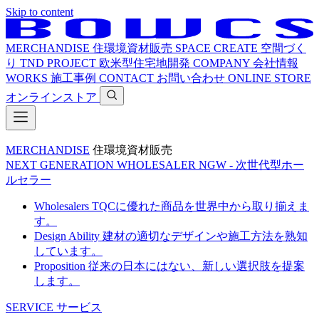
Skip to content
MERCHANDISE
住環境資材販売
SPACE CREATE
空間づく
り
TND PROJECT
欧米型住宅地開発
COMPANY
会社情報
WORKS
施工事例
CONTACT
お問い合わせ
ONLINE STORE
オンラインストア
MERCHANDISE
住環境資材販売
NEXT GENERATION WHOLESALER
NGW - 次世代型ホー
ルセラー
Wholesalers
TQCに優れた商品を世界中から取り揃えま
す。
Design Ability
建材の適切なデザインや施工方法を熟知
しています。
Proposition
従来の日本にはない、新しい選択肢を提案
します。
SERVICE
サービス