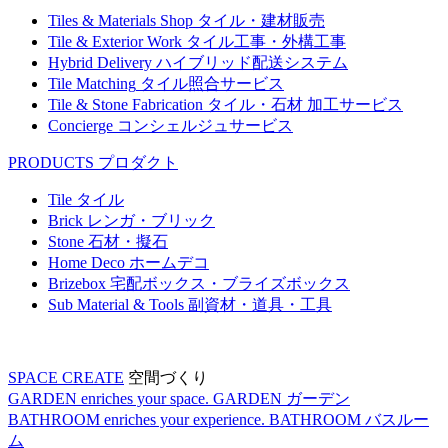
Tiles & Materials Shop
タイル・建材販売
Tile & Exterior Work
タイル工事・外構工事
Hybrid Delivery
ハイブリッド配送システム
Tile Matching
タイル照合サービス
Tile & Stone Fabrication
タイル・石材 加工サービス
Concierge
コンシェルジュサービス
PRODUCTS
プロダクト
Tile
タイル
Brick
レンガ・ブリック
Stone
石材・擬石
Home Deco
ホームデコ
Brizebox
宅配ボックス・ブライズボックス
Sub Material & Tools
副資材・道具・工具
SPACE CREATE
空間づくり
GARDEN enriches your space.
GARDEN
ガーデン
BATHROOM enriches your experience.
BATHROOM
バスルー
ム