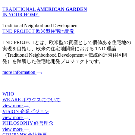
TRADITIONAL
AMERICAN GARDEN
IN YOUR HOME.
Traditional Neighborhood Development
TND PROJECT
欧米型住宅地開発
TND PROJECTとは、欧米型の資産として価値ある住宅地の
実現を目指し、欧米の住宅地開発における TND 理論
（Traditional Neighborhood Development＝伝統的近隣住区開
発）を踏襲した住宅地開発プロジェクトです。
more information
WHO
WE ARE
ボウクスについて
view more
VISION
企業ビジョン
view more
PHILOSOPHY
経営理念
view more
COMPANY
会社概要