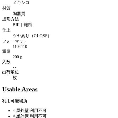
メキシコ
材質
陶器質
成形方法
BIII｜施釉
仕上
ツヤあり（GLOSS）
フォーマット
110×110
重量
200 g
入数
- -
出荷単位
枚
Usable Areas
利用可能場所
×
屋外壁
利用不可
×
屋外床
利用不可