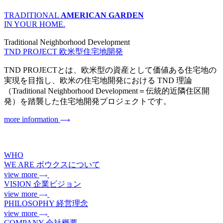
TRADITIONAL
AMERICAN GARDEN
IN YOUR HOME.
Traditional Neighborhood Development
TND PROJECT
欧米型住宅地開発
TND PROJECTとは、欧米型の資産として価値ある住宅地の
実現を目指し、欧米の住宅地開発における TND 理論
（Traditional Neighborhood Development＝伝統的近隣住区開
発）を踏襲した住宅地開発プロジェクトです。
more information
WHO
WE ARE
ボウクスについて
view more
VISION
企業ビジョン
view more
PHILOSOPHY
経営理念
view more
COMPANY
会社概要