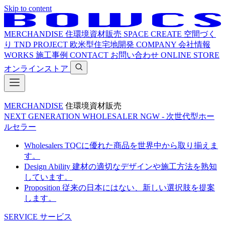
Skip to content
MERCHANDISE
住環境資材販売
SPACE CREATE
空間づく
り
TND PROJECT
欧米型住宅地開発
COMPANY
会社情報
WORKS
施工事例
CONTACT
お問い合わせ
ONLINE STORE
オンラインストア
MERCHANDISE
住環境資材販売
NEXT GENERATION WHOLESALER
NGW - 次世代型ホー
ルセラー
Wholesalers
TQCに優れた商品を世界中から取り揃えま
す。
Design Ability
建材の適切なデザインや施工方法を熟知
しています。
Proposition
従来の日本にはない、新しい選択肢を提案
します。
SERVICE
サービス