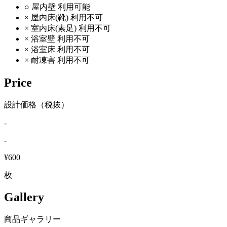
○
屋内壁
利用可能
×
屋内床(靴)
利用不可
×
室内床(素足)
利用不可
×
浴室壁
利用不可
×
浴室床
利用不可
×
耐凍害
利用不可
Price
設計価格（税抜）
-
-
¥600
枚
Gallery
商品ギャラリー