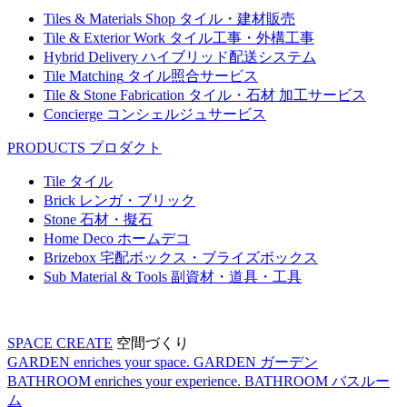
Tiles & Materials Shop
タイル・建材販売
Tile & Exterior Work
タイル工事・外構工事
Hybrid Delivery
ハイブリッド配送システム
Tile Matching
タイル照合サービス
Tile & Stone Fabrication
タイル・石材 加工サービス
Concierge
コンシェルジュサービス
PRODUCTS
プロダクト
Tile
タイル
Brick
レンガ・ブリック
Stone
石材・擬石
Home Deco
ホームデコ
Brizebox
宅配ボックス・ブライズボックス
Sub Material & Tools
副資材・道具・工具
SPACE CREATE
空間づくり
GARDEN enriches your space.
GARDEN
ガーデン
BATHROOM enriches your experience.
BATHROOM
バスルー
ム