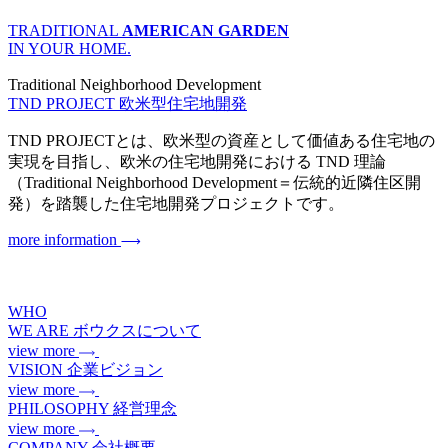
TRADITIONAL
AMERICAN GARDEN
IN YOUR HOME.
Traditional Neighborhood Development
TND PROJECT
欧米型住宅地開発
TND PROJECTとは、欧米型の資産として価値ある住宅地の
実現を目指し、欧米の住宅地開発における TND 理論
（Traditional Neighborhood Development＝伝統的近隣住区開
発）を踏襲した住宅地開発プロジェクトです。
more information
WHO
WE ARE
ボウクスについて
view more
VISION
企業ビジョン
view more
PHILOSOPHY
経営理念
view more
COMPANY
会社概要