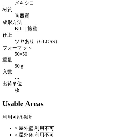
メキシコ
材質
陶器質
成形方法
BIII｜施釉
仕上
ツヤあり（GLOSS）
フォーマット
50×50
重量
50 g
入数
- -
出荷単位
枚
Usable Areas
利用可能場所
×
屋外壁
利用不可
×
屋外床
利用不可