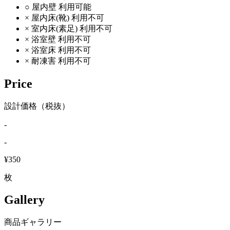
○
屋内壁
利用可能
×
屋内床(靴)
利用不可
×
室内床(素足)
利用不可
×
浴室壁
利用不可
×
浴室床
利用不可
×
耐凍害
利用不可
Price
設計価格（税抜）
-
-
¥350
枚
Gallery
商品ギャラリー