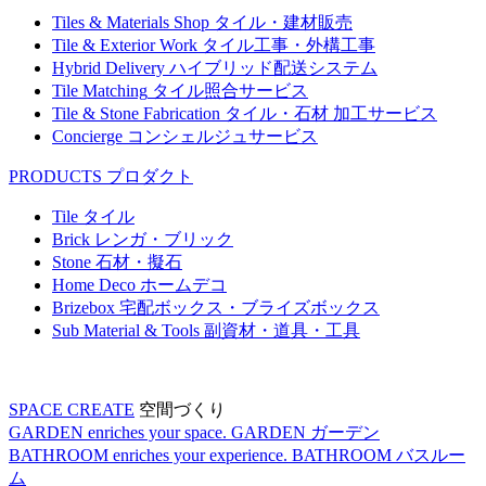
Tiles & Materials Shop
タイル・建材販売
Tile & Exterior Work
タイル工事・外構工事
Hybrid Delivery
ハイブリッド配送システム
Tile Matching
タイル照合サービス
Tile & Stone Fabrication
タイル・石材 加工サービス
Concierge
コンシェルジュサービス
PRODUCTS
プロダクト
Tile
タイル
Brick
レンガ・ブリック
Stone
石材・擬石
Home Deco
ホームデコ
Brizebox
宅配ボックス・ブライズボックス
Sub Material & Tools
副資材・道具・工具
SPACE CREATE
空間づくり
GARDEN enriches your space.
GARDEN
ガーデン
BATHROOM enriches your experience.
BATHROOM
バスルー
ム