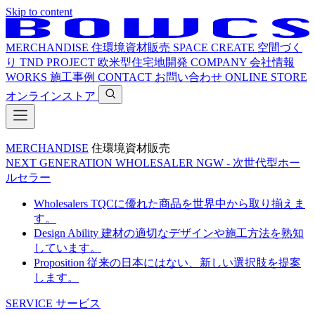
Skip to content
MERCHANDISE
住環境資材販売
SPACE CREATE
空間づく
り
TND PROJECT
欧米型住宅地開発
COMPANY
会社情報
WORKS
施工事例
CONTACT
お問い合わせ
ONLINE STORE
オンラインストア
MERCHANDISE
住環境資材販売
NEXT GENERATION WHOLESALER
NGW - 次世代型ホー
ルセラー
Wholesalers
TQCに優れた商品を世界中から取り揃えま
す。
Design Ability
建材の適切なデザインや施工方法を熟知
しています。
Proposition
従来の日本にはない、新しい選択肢を提案
します。
SERVICE
サービス