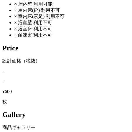
○
屋内壁
利用可能
×
屋内床(靴)
利用不可
×
室内床(素足)
利用不可
×
浴室壁
利用不可
×
浴室床
利用不可
×
耐凍害
利用不可
Price
設計価格（税抜）
-
-
¥600
枚
Gallery
商品ギャラリー