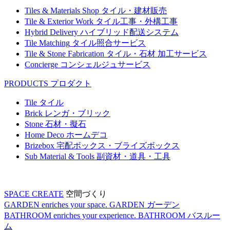
Tiles & Materials Shop
タイル・建材販売
Tile & Exterior Work
タイル工事・外構工事
Hybrid Delivery
ハイブリッド配送システム
Tile Matching
タイル照合サービス
Tile & Stone Fabrication
タイル・石材 加工サービス
Concierge
コンシェルジュサービス
PRODUCTS
プロダクト
Tile
タイル
Brick
レンガ・ブリック
Stone
石材・擬石
Home Deco
ホームデコ
Brizebox
宅配ボックス・ブライズボックス
Sub Material & Tools
副資材・道具・工具
SPACE CREATE
空間づくり
GARDEN enriches your space.
GARDEN
ガーデン
BATHROOM enriches your experience.
BATHROOM
バスルー
ム