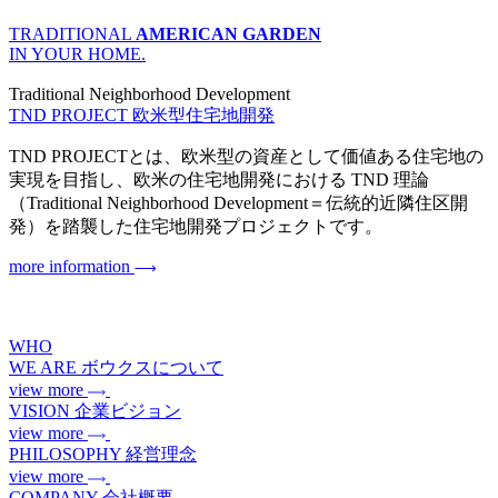
TRADITIONAL
AMERICAN GARDEN
IN YOUR HOME.
Traditional Neighborhood Development
TND PROJECT
欧米型住宅地開発
TND PROJECTとは、欧米型の資産として価値ある住宅地の
実現を目指し、欧米の住宅地開発における TND 理論
（Traditional Neighborhood Development＝伝統的近隣住区開
発）を踏襲した住宅地開発プロジェクトです。
more information
WHO
WE ARE
ボウクスについて
view more
VISION
企業ビジョン
view more
PHILOSOPHY
経営理念
view more
COMPANY
会社概要