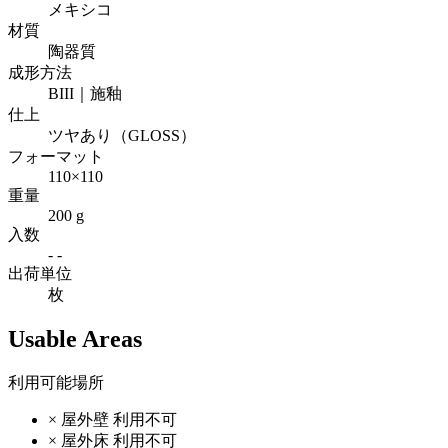
メキシコ
材質
陶器質
成形方法
BIII｜施釉
仕上
ツヤあり（GLOSS）
フォーマット
110×110
重量
200 g
入数
- -
出荷単位
枚
Usable Areas
利用可能場所
×
屋外壁
利用不可
×
屋外床
利用不可