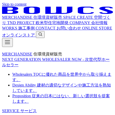
Skip to content
MERCHANDISE
住環境資材販売
SPACE CREATE
空間づく
り
TND PROJECT
欧米型住宅地開発
COMPANY
会社情報
WORKS
施工事例
CONTACT
お問い合わせ
ONLINE STORE
オンラインストア
MERCHANDISE
住環境資材販売
NEXT GENERATION WHOLESALER
NGW - 次世代型ホー
ルセラー
Wholesalers
TQCに優れた商品を世界中から取り揃えま
す。
Design Ability
建材の適切なデザインや施工方法を熟知
しています。
Proposition
従来の日本にはない、新しい選択肢を提案
します。
SERVICE
サービス