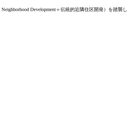
ghborhood Development＝伝統的近隣住区開発）を踏襲し