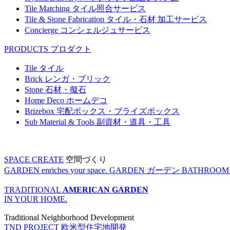
Tile Matching
タイル照合サービス
Tile & Stone Fabrication
タイル・石材 加工サービス
Concierge
コンシェルジュサービス
PRODUCTS
プロダクト
Tile
タイル
Brick
レンガ・ブリック
Stone
石材・擬石
Home Deco
ホームデコ
Brizebox
宅配ボックス・ブライズボックス
Sub Material & Tools
副資材・道具・工具
SPACE CREATE
空間づくり
GARDEN enriches your space.
GARDEN
ガーデン
BATHROOM enr
TRADITIONAL
AMERICAN GARDEN
IN YOUR HOME.
Traditional Neighborhood Development
TND PROJECT
欧米型住宅地開発