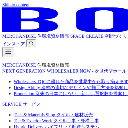
Skip to content
MERCHANDISE
住環境資材販売
SPACE CREATE
空間づくり
インストア
MERCHANDISE
住環境資材販売
NEXT GENERATION WHOLESALER
NGW - 次世代型ホー
Wholesalers
TQCに優れた商品を世界中から取り揃えま
Design Ability
建材の適切なデザインや施工方法を熟知し
Proposition
従来の日本にはない、新しい選択肢を提案し
SERVICE
サービス
Tiles & Materials Shop
タイル・建材販売
Tile & Exterior Work
タイル工事・外構工事
Hybrid Delivery
ハイブリッド配送システム