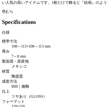
い人気の高いアイテムです。1枚だけで飾ると『絵画』のよ
色むら
Specifications
仕様
標準寸法
108～113×108～113 mm
厚み
7～8 mm
製造国・原産地
メキシコ
材質
陶器質
成形方法
BIII｜施釉
仕上
ツヤあり（GLOSS）
フォーマット
110×110