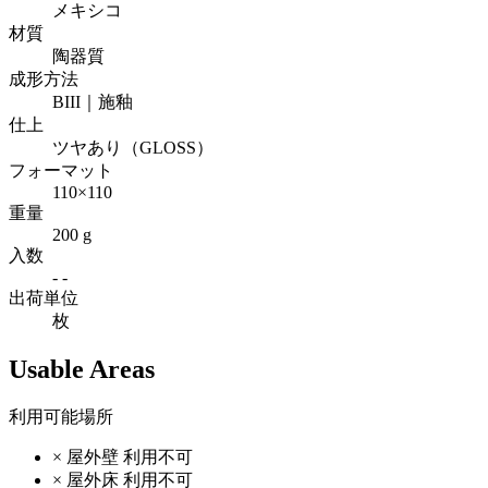
メキシコ
材質
陶器質
成形方法
BIII｜施釉
仕上
ツヤあり（GLOSS）
フォーマット
110×110
重量
200 g
入数
- -
出荷単位
枚
Usable Areas
利用可能場所
×
屋外壁
利用不可
×
屋外床
利用不可