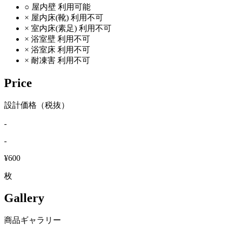
○
屋内壁
利用可能
×
屋内床(靴)
利用不可
×
室内床(素足)
利用不可
×
浴室壁
利用不可
×
浴室床
利用不可
×
耐凍害
利用不可
Price
設計価格（税抜）
-
-
¥600
枚
Gallery
商品ギャラリー