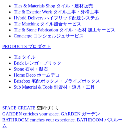
Tiles & Materials Shop
タイル・建材販売
Tile & Exterior Work
タイル工事・外構工事
Hybrid Delivery
ハイブリッド配送システム
Tile Matching
タイル照合サービス
Tile & Stone Fabrication
タイル・石材 加工サービス
Concierge
コンシェルジュサービス
PRODUCTS
プロダクト
Tile
タイル
Brick
レンガ・ブリック
Stone
石材・擬石
Home Deco
ホームデコ
Brizebox
宅配ボックス・ブライズボックス
Sub Material & Tools
副資材・道具・工具
SPACE CREATE
空間づくり
GARDEN enriches your space.
GARDEN
ガーデン
BATHROOM enriches your experience.
BATHROOM
バスルー
ム