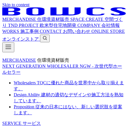
Skip to content
MERCHANDISE
住環境資材販売
SPACE CREATE
空間づく
り
TND PROJECT
欧米型住宅地開発
COMPANY
会社情報
WORKS
施工事例
CONTACT
お問い合わせ
ONLINE STORE
オンラインストア
MERCHANDISE
住環境資材販売
NEXT GENERATION WHOLESALER
NGW - 次世代型ホー
ルセラー
Wholesalers
TQCに優れた商品を世界中から取り揃えま
す。
Design Ability
建材の適切なデザインや施工方法を熟知
しています。
Proposition
従来の日本にはない、新しい選択肢を提案
します。
SERVICE
サービス