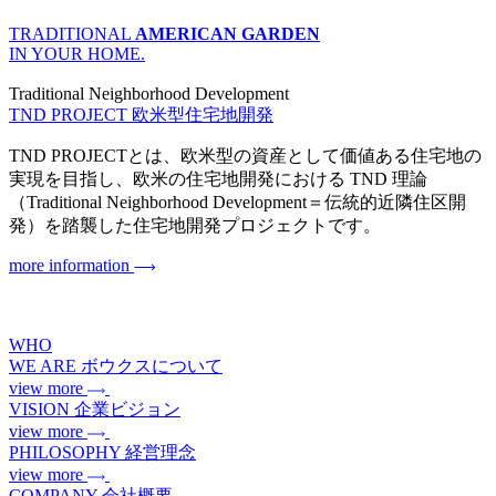
TRADITIONAL
AMERICAN GARDEN
IN YOUR HOME.
Traditional Neighborhood Development
TND PROJECT
欧米型住宅地開発
TND PROJECTとは、欧米型の資産として価値ある住宅地の
実現を目指し、欧米の住宅地開発における TND 理論
（Traditional Neighborhood Development＝伝統的近隣住区開
発）を踏襲した住宅地開発プロジェクトです。
more information
WHO
WE ARE
ボウクスについて
view more
VISION
企業ビジョン
view more
PHILOSOPHY
経営理念
view more
COMPANY
会社概要