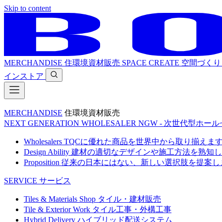
Skip to content
MERCHANDISE
住環境資材販売
SPACE CREATE
空間づくり
インストア
MERCHANDISE
住環境資材販売
NEXT GENERATION WHOLESALER
NGW - 次世代型ホー
Wholesalers
TQCに優れた商品を世界中から取り揃えま
Design Ability
建材の適切なデザインや施工方法を熟知し
Proposition
従来の日本にはない、新しい選択肢を提案し
SERVICE
サービス
Tiles & Materials Shop
タイル・建材販売
Tile & Exterior Work
タイル工事・外構工事
Hybrid Delivery
ハイブリッド配送システム