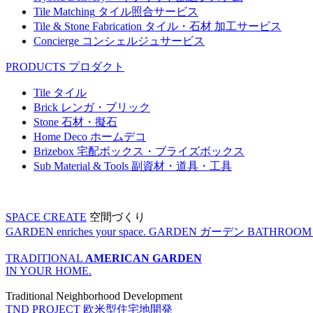
Tile Matching
タイル照合サービス
Tile & Stone Fabrication
タイル・石材 加工サービス
Concierge
コンシェルジュサービス
PRODUCTS
プロダクト
Tile
タイル
Brick
レンガ・ブリック
Stone
石材・擬石
Home Deco
ホームデコ
Brizebox
宅配ボックス・ブライズボックス
Sub Material & Tools
副資材・道具・工具
SPACE CREATE
空間づくり
GARDEN enriches your space.
GARDEN
ガーデン
BATHROOM enr
TRADITIONAL
AMERICAN GARDEN
IN YOUR HOME.
Traditional Neighborhood Development
TND PROJECT
欧米型住宅地開発