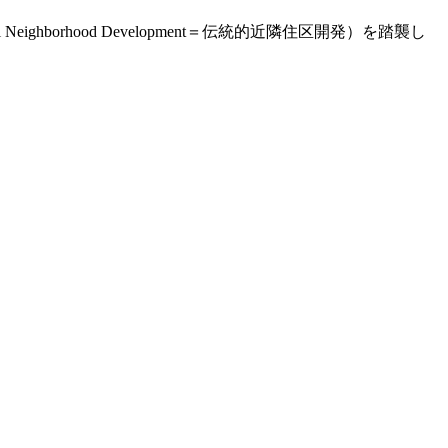
ghborhood Development＝伝統的近隣住区開発）を踏襲し