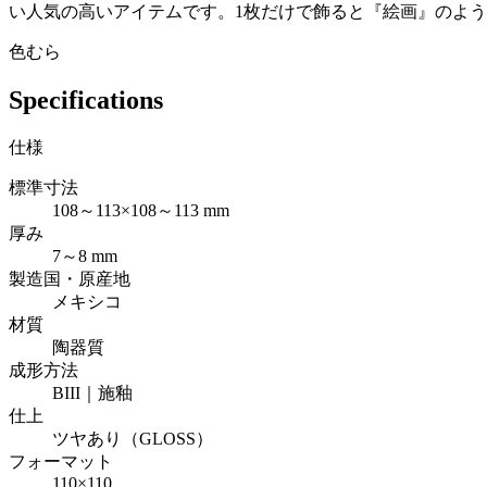
い人気の高いアイテムです。1枚だけで飾ると『絵画』のよ
色むら
Specifications
仕様
標準寸法
108～113×108～113 mm
厚み
7～8 mm
製造国・原産地
メキシコ
材質
陶器質
成形方法
BIII｜施釉
仕上
ツヤあり（GLOSS）
フォーマット
110×110