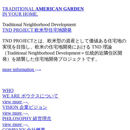
TRADITIONAL
AMERICAN GARDEN
IN YOUR HOME.
Traditional Neighborhood Development
TND PROJECT
欧米型住宅地開発
TND PROJECTとは、欧米型の資産として価値ある住宅地の
実現を目指し、欧米の住宅地開発における TND 理論
（Traditional Neighborhood Development＝伝統的近隣住区開
発）を踏襲した住宅地開発プロジェクトです。
more information
WHO
WE ARE
ボウクスについて
view more
VISION
企業ビジョン
view more
PHILOSOPHY
経営理念
view more
COMPANY
会社概要