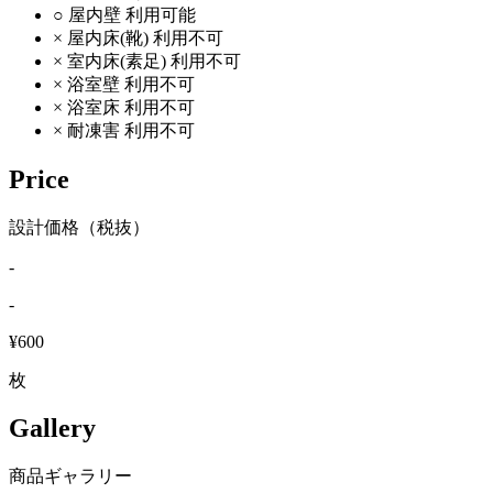
○
屋内壁
利用可能
×
屋内床(靴)
利用不可
×
室内床(素足)
利用不可
×
浴室壁
利用不可
×
浴室床
利用不可
×
耐凍害
利用不可
Price
設計価格（税抜）
-
-
¥600
枚
Gallery
商品ギャラリー