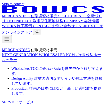
Skip to content
MERCHANDISE
住環境資材販売
SPACE CREATE
空間づく
り
TND PROJECT
欧米型住宅地開発
COMPANY
会社情報
WORKS
施工事例
CONTACT
お問い合わせ
ONLINE STORE
オンラインストア
MERCHANDISE
住環境資材販売
NEXT GENERATION WHOLESALER
NGW - 次世代型ホー
ルセラー
Wholesalers
TQCに優れた商品を世界中から取り揃えま
す。
Design Ability
建材の適切なデザインや施工方法を熟知
しています。
Proposition
従来の日本にはない、新しい選択肢を提案
します。
SERVICE
サービス