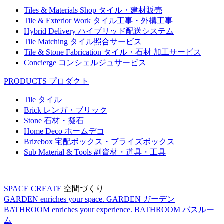
Tiles & Materials Shop
タイル・建材販売
Tile & Exterior Work
タイル工事・外構工事
Hybrid Delivery
ハイブリッド配送システム
Tile Matching
タイル照合サービス
Tile & Stone Fabrication
タイル・石材 加工サービス
Concierge
コンシェルジュサービス
PRODUCTS
プロダクト
Tile
タイル
Brick
レンガ・ブリック
Stone
石材・擬石
Home Deco
ホームデコ
Brizebox
宅配ボックス・ブライズボックス
Sub Material & Tools
副資材・道具・工具
SPACE CREATE
空間づくり
GARDEN enriches your space.
GARDEN
ガーデン
BATHROOM enriches your experience.
BATHROOM
バスルー
ム