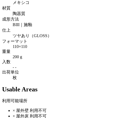
メキシコ
材質
陶器質
成形方法
BIII｜施釉
仕上
ツヤあり（GLOSS）
フォーマット
110×110
重量
200 g
入数
- -
出荷単位
枚
Usable Areas
利用可能場所
×
屋外壁
利用不可
×
屋外床
利用不可