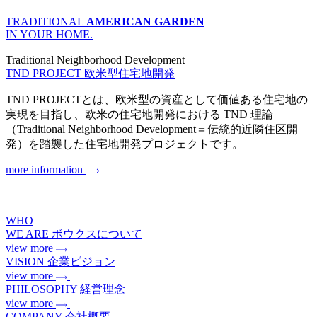
TRADITIONAL
AMERICAN GARDEN
IN YOUR HOME.
Traditional Neighborhood Development
TND PROJECT
欧米型住宅地開発
TND PROJECTとは、欧米型の資産として価値ある住宅地の
実現を目指し、欧米の住宅地開発における TND 理論
（Traditional Neighborhood Development＝伝統的近隣住区開
発）を踏襲した住宅地開発プロジェクトです。
more information
WHO
WE ARE
ボウクスについて
view more
VISION
企業ビジョン
view more
PHILOSOPHY
経営理念
view more
COMPANY
会社概要