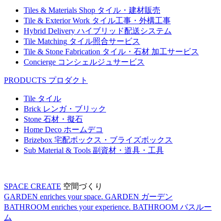
Tiles & Materials Shop
タイル・建材販売
Tile & Exterior Work
タイル工事・外構工事
Hybrid Delivery
ハイブリッド配送システム
Tile Matching
タイル照合サービス
Tile & Stone Fabrication
タイル・石材 加工サービス
Concierge
コンシェルジュサービス
PRODUCTS
プロダクト
Tile
タイル
Brick
レンガ・ブリック
Stone
石材・擬石
Home Deco
ホームデコ
Brizebox
宅配ボックス・ブライズボックス
Sub Material & Tools
副資材・道具・工具
SPACE CREATE
空間づくり
GARDEN enriches your space.
GARDEN
ガーデン
BATHROOM enriches your experience.
BATHROOM
バスルー
ム