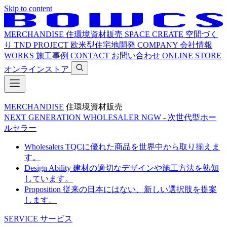
Skip to content
MERCHANDISE
住環境資材販売
SPACE CREATE
空間づく
り
TND PROJECT
欧米型住宅地開発
COMPANY
会社情報
WORKS
施工事例
CONTACT
お問い合わせ
ONLINE STORE
オンラインストア
MERCHANDISE
住環境資材販売
NEXT GENERATION WHOLESALER
NGW - 次世代型ホー
ルセラー
Wholesalers
TQCに優れた商品を世界中から取り揃えま
す。
Design Ability
建材の適切なデザインや施工方法を熟知
しています。
Proposition
従来の日本にはない、新しい選択肢を提案
します。
SERVICE
サービス