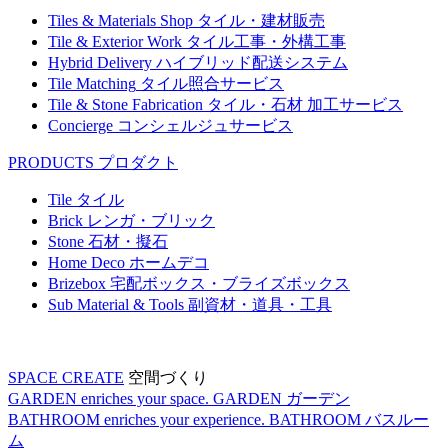
Tiles & Materials Shop
タイル・建材販売
Tile & Exterior Work
タイル工事・外構工事
Hybrid Delivery
ハイブリッド配送システム
Tile Matching
タイル照合サービス
Tile & Stone Fabrication
タイル・石材 加工サービス
Concierge
コンシェルジュサービス
PRODUCTS
プロダクト
Tile
タイル
Brick
レンガ・ブリック
Stone
石材・擬石
Home Deco
ホームデコ
Brizebox
宅配ボックス・ブライズボックス
Sub Material & Tools
副資材・道具・工具
SPACE CREATE
空間づくり
GARDEN enriches your space.
GARDEN
ガーデン
BATHROOM enriches your experience.
BATHROOM
バスルー
ム