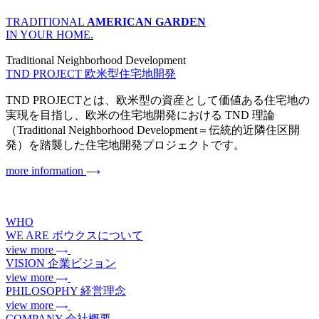
TRADITIONAL
AMERICAN GARDEN
IN YOUR HOME.
Traditional Neighborhood Development
TND PROJECT
欧米型住宅地開発
TND PROJECTとは、欧米型の資産として価値ある住宅地の
実現を目指し、欧米の住宅地開発における TND 理論
（Traditional Neighborhood Development＝伝統的近隣住区開
発）を踏襲した住宅地開発プロジェクトです。
more information
WHO
WE ARE
ボウクスについて
view more
VISION
企業ビジョン
view more
PHILOSOPHY
経営理念
view more
COMPANY
会社概要