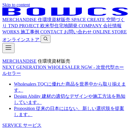
Skip to content
MERCHANDISE
住環境資材販売
SPACE CREATE
空間づく
り
TND PROJECT
欧米型住宅地開発
COMPANY
会社情報
WORKS
施工事例
CONTACT
お問い合わせ
ONLINE STORE
オンラインストア
MERCHANDISE
住環境資材販売
NEXT GENERATION WHOLESALER
NGW - 次世代型ホー
ルセラー
Wholesalers
TQCに優れた商品を世界中から取り揃えま
す。
Design Ability
建材の適切なデザインや施工方法を熟知
しています。
Proposition
従来の日本にはない、新しい選択肢を提案
します。
SERVICE
サービス