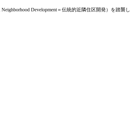
ghborhood Development＝伝統的近隣住区開発）を踏襲し