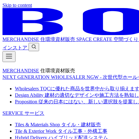
Skip to content
MERCHANDISE
住環境資材販売
SPACE CREATE
空間づくり
インストア
MERCHANDISE
住環境資材販売
NEXT GENERATION WHOLESALER
NGW - 次世代型ホー
Wholesalers
TQCに優れた商品を世界中から取り揃えま
Design Ability
建材の適切なデザインや施工方法を熟知し
Proposition
従来の日本にはない、新しい選択肢を提案し
SERVICE
サービス
Tiles & Materials Shop
タイル・建材販売
Tile & Exterior Work
タイル工事・外構工事
Hybrid Delivery
ハイブリッド配送システム