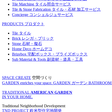
Tile Matching
タイル照合サービス
Tile & Stone Fabrication
タイル・石材 加工サービス
Concierge
コンシェルジュサービス
PRODUCTS
プロダクト
Tile
タイル
Brick
レンガ・ブリック
Stone
石材・擬石
Home Deco
ホームデコ
Brizebox
宅配ボックス・ブライズボックス
Sub Material & Tools
副資材・道具・工具
SPACE CREATE
空間づくり
GARDEN enriches your space.
GARDEN
ガーデン
BATHROOM enr
TRADITIONAL
AMERICAN GARDEN
IN YOUR HOME.
Traditional Neighborhood Development
TND PROJECT
欧米型住宅地開発