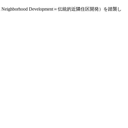
ghborhood Development＝伝統的近隣住区開発）を踏襲し