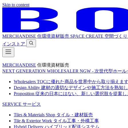
Skip to content
MERCHANDISE
住環境資材販売
SPACE CREATE
空間づくり
インストア
MERCHANDISE
住環境資材販売
NEXT GENERATION WHOLESALER
NGW - 次世代型ホー
Wholesalers
TQCに優れた商品を世界中から取り揃えま
Design Ability
建材の適切なデザインや施工方法を熟知し
Proposition
従来の日本にはない、新しい選択肢を提案し
SERVICE
サービス
Tiles & Materials Shop
タイル・建材販売
Tile & Exterior Work
タイル工事・外構工事
Hybrid Delivery
ハイブリッド配送システム