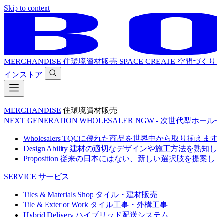
Skip to content
MERCHANDISE
住環境資材販売
SPACE CREATE
空間づくり
インストア
MERCHANDISE
住環境資材販売
NEXT GENERATION WHOLESALER
NGW - 次世代型ホー
Wholesalers
TQCに優れた商品を世界中から取り揃えま
Design Ability
建材の適切なデザインや施工方法を熟知し
Proposition
従来の日本にはない、新しい選択肢を提案し
SERVICE
サービス
Tiles & Materials Shop
タイル・建材販売
Tile & Exterior Work
タイル工事・外構工事
Hybrid Delivery
ハイブリッド配送システム