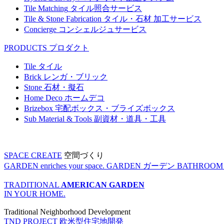
Tile Matching
タイル照合サービス
Tile & Stone Fabrication
タイル・石材 加工サービス
Concierge
コンシェルジュサービス
PRODUCTS
プロダクト
Tile
タイル
Brick
レンガ・ブリック
Stone
石材・擬石
Home Deco
ホームデコ
Brizebox
宅配ボックス・ブライズボックス
Sub Material & Tools
副資材・道具・工具
SPACE CREATE
空間づくり
GARDEN enriches your space.
GARDEN
ガーデン
BATHROOM enr
TRADITIONAL
AMERICAN GARDEN
IN YOUR HOME.
Traditional Neighborhood Development
TND PROJECT
欧米型住宅地開発