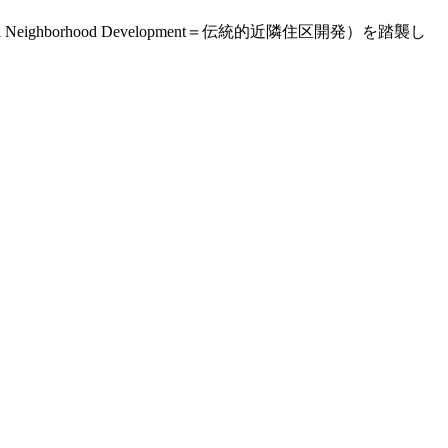
ghborhood Development＝伝統的近隣住区開発）を踏襲し