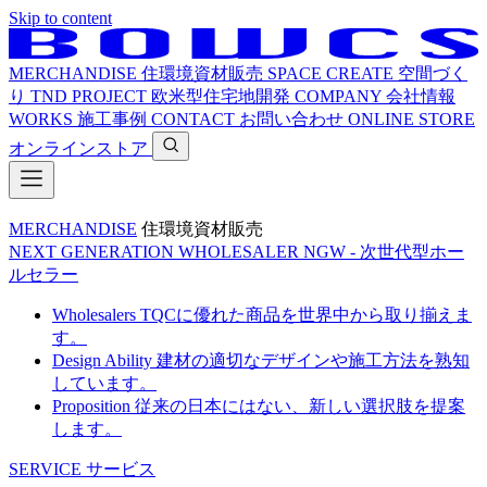
Skip to content
MERCHANDISE
住環境資材販売
SPACE CREATE
空間づく
り
TND PROJECT
欧米型住宅地開発
COMPANY
会社情報
WORKS
施工事例
CONTACT
お問い合わせ
ONLINE STORE
オンラインストア
MERCHANDISE
住環境資材販売
NEXT GENERATION WHOLESALER
NGW - 次世代型ホー
ルセラー
Wholesalers
TQCに優れた商品を世界中から取り揃えま
す。
Design Ability
建材の適切なデザインや施工方法を熟知
しています。
Proposition
従来の日本にはない、新しい選択肢を提案
します。
SERVICE
サービス