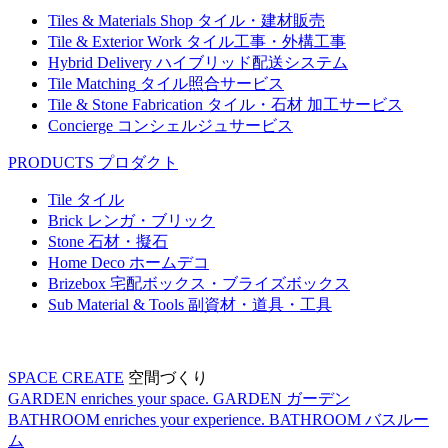
Tiles & Materials Shop
タイル・建材販売
Tile & Exterior Work
タイル工事・外構工事
Hybrid Delivery
ハイブリッド配送システム
Tile Matching
タイル照合サービス
Tile & Stone Fabrication
タイル・石材 加工サービス
Concierge
コンシェルジュサービス
PRODUCTS
プロダクト
Tile
タイル
Brick
レンガ・ブリック
Stone
石材・擬石
Home Deco
ホームデコ
Brizebox
宅配ボックス・ブライズボックス
Sub Material & Tools
副資材・道具・工具
SPACE CREATE
空間づくり
GARDEN enriches your space.
GARDEN
ガーデン
BATHROOM enriches your experience.
BATHROOM
バスルー
ム