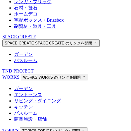
レンガ・ブリック
石材・擬石
ホームデコ
宅配ボックス・Brizebox
副資材・道具・工具
SPACE CREATE
SPACE CREATE
SPACE CREATE のリンクを開閉
ガーデン
バスルーム
TND PROJECT
WORKS
WORKS
WORKS のリンクを開閉
ガーデン
エントランス
リビング・ダイニング
キッチン
バスルーム
商業施設・店舗
TOPICS
TOPICS
TOPICS のリンクを開閉