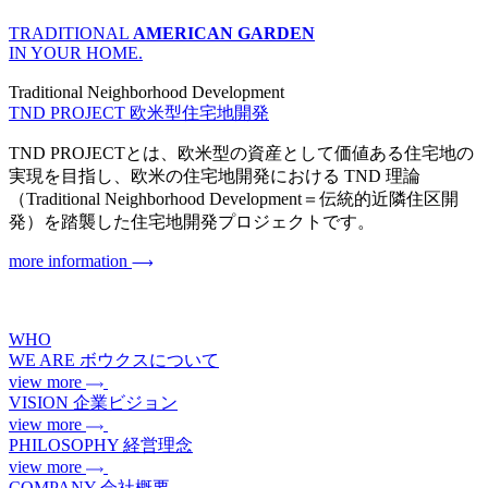
TRADITIONAL
AMERICAN GARDEN
IN YOUR HOME.
Traditional Neighborhood Development
TND PROJECT
欧米型住宅地開発
TND PROJECTとは、欧米型の資産として価値ある住宅地の
実現を目指し、欧米の住宅地開発における TND 理論
（Traditional Neighborhood Development＝伝統的近隣住区開
発）を踏襲した住宅地開発プロジェクトです。
more information
WHO
WE ARE
ボウクスについて
view more
VISION
企業ビジョン
view more
PHILOSOPHY
経営理念
view more
COMPANY
会社概要