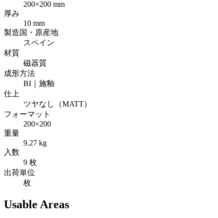
200×200 mm
厚み
10 mm
製造国・原産地
スペイン
材質
磁器質
成形方法
BI｜施釉
仕上
ツヤなし（MATT）
フォーマット
200×200
重量
9.27 kg
入数
9 枚
出荷単位
枚
Usable Areas