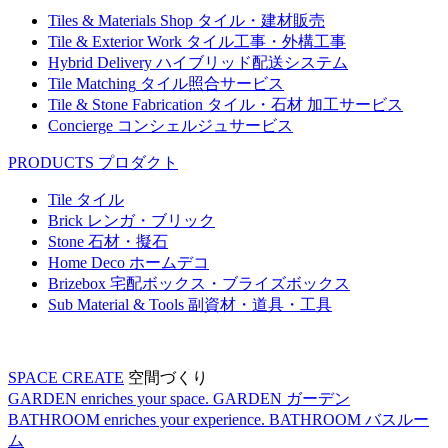
Tiles & Materials Shop
タイル・建材販売
Tile & Exterior Work
タイル工事・外構工事
Hybrid Delivery
ハイブリッド配送システム
Tile Matching
タイル照合サービス
Tile & Stone Fabrication
タイル・石材 加工サービス
Concierge
コンシェルジュサービス
PRODUCTS
プロダクト
Tile
タイル
Brick
レンガ・ブリック
Stone
石材・擬石
Home Deco
ホームデコ
Brizebox
宅配ボックス・ブライズボックス
Sub Material & Tools
副資材・道具・工具
SPACE CREATE
空間づくり
GARDEN enriches your space.
GARDEN
ガーデン
BATHROOM enriches your experience.
BATHROOM
バスルー
ム