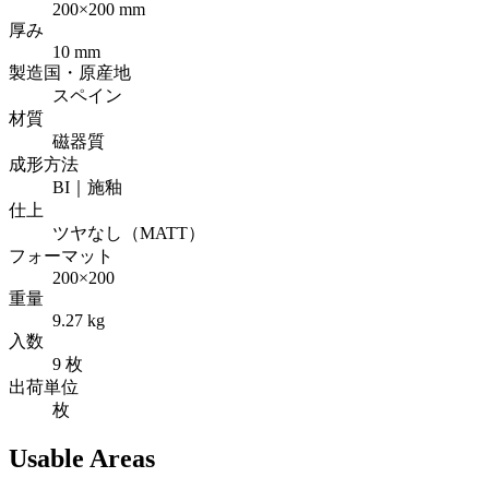
200×200 mm
厚み
10 mm
製造国・原産地
スペイン
材質
磁器質
成形方法
BI｜施釉
仕上
ツヤなし（MATT）
フォーマット
200×200
重量
9.27 kg
入数
9 枚
出荷単位
枚
Usable Areas