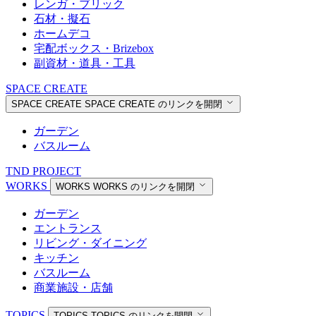
レンガ・ブリック
石材・擬石
ホームデコ
宅配ボックス・Brizebox
副資材・道具・工具
SPACE CREATE
SPACE CREATE
SPACE CREATE のリンクを開閉
ガーデン
バスルーム
TND PROJECT
WORKS
WORKS
WORKS のリンクを開閉
ガーデン
エントランス
リビング・ダイニング
キッチン
バスルーム
商業施設・店舗
TOPICS
TOPICS
TOPICS のリンクを開閉