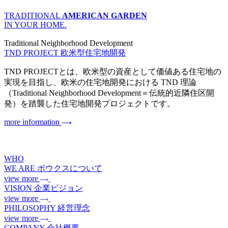
TRADITIONAL
AMERICAN GARDEN
IN YOUR HOME.
Traditional Neighborhood Development
TND PROJECT
欧米型住宅地開発
TND PROJECTとは、欧米型の資産として価値ある住宅地の
実現を目指し、欧米の住宅地開発における TND 理論
（Traditional Neighborhood Development＝伝統的近隣住区開
発）を踏襲した住宅地開発プロジェクトです。
more information
WHO
WE ARE
ボウクスについて
view more
VISION
企業ビジョン
view more
PHILOSOPHY
経営理念
view more
COMPANY
会社概要