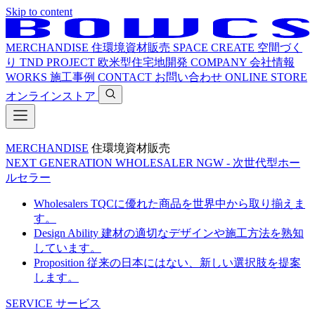
Skip to content
MERCHANDISE
住環境資材販売
SPACE CREATE
空間づく
り
TND PROJECT
欧米型住宅地開発
COMPANY
会社情報
WORKS
施工事例
CONTACT
お問い合わせ
ONLINE STORE
オンラインストア
MERCHANDISE
住環境資材販売
NEXT GENERATION WHOLESALER
NGW - 次世代型ホー
ルセラー
Wholesalers
TQCに優れた商品を世界中から取り揃えま
す。
Design Ability
建材の適切なデザインや施工方法を熟知
しています。
Proposition
従来の日本にはない、新しい選択肢を提案
します。
SERVICE
サービス