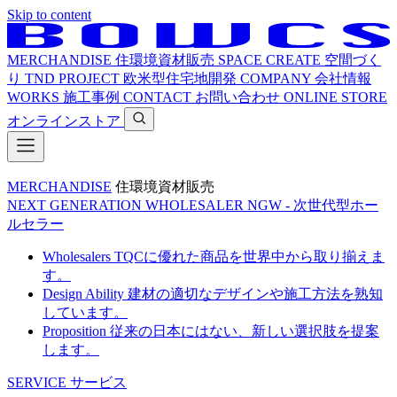
Skip to content
MERCHANDISE
住環境資材販売
SPACE CREATE
空間づく
り
TND PROJECT
欧米型住宅地開発
COMPANY
会社情報
WORKS
施工事例
CONTACT
お問い合わせ
ONLINE STORE
オンラインストア
MERCHANDISE
住環境資材販売
NEXT GENERATION WHOLESALER
NGW - 次世代型ホー
ルセラー
Wholesalers
TQCに優れた商品を世界中から取り揃えま
す。
Design Ability
建材の適切なデザインや施工方法を熟知
しています。
Proposition
従来の日本にはない、新しい選択肢を提案
します。
SERVICE
サービス