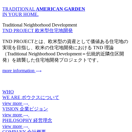
TRADITIONAL
AMERICAN GARDEN
IN YOUR HOME.
Traditional Neighborhood Development
TND PROJECT
欧米型住宅地開発
TND PROJECTとは、欧米型の資産として価値ある住宅地の
実現を目指し、欧米の住宅地開発における TND 理論
（Traditional Neighborhood Development＝伝統的近隣住区開
発）を踏襲した住宅地開発プロジェクトです。
more information
WHO
WE ARE
ボウクスについて
view more
VISION
企業ビジョン
view more
PHILOSOPHY
経営理念
view more
COMPANY
会社概要