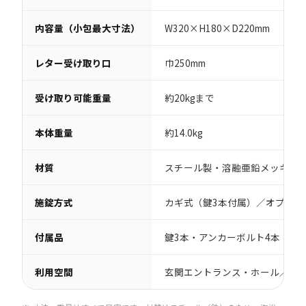
内容量（小包最大寸法）
W320×H180×D220mm
W
レター受け取り口
巾250mm
巾
受け取り可能重量
約20kgまで
約
本体重量
約14.0kg
約2
材質
スチール製・溶融亜鉛メッキ鋼
施錠方式
カギ式（鍵3本付属）／オプショ
付属品
鍵3本・アンカーボルト4本・マ
利用空間
玄関エントランス・ホール／ガ