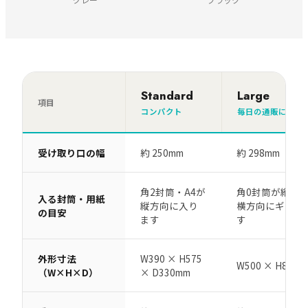
Standard
Large
項目
コンパクト
毎日の通販に
受け取り口の幅
約 250mm
約 298mm
角2封筒・A4が
角0封筒が縦方向
入る封筒・用紙
縦方向に入り
横方向にギリギ
の目安
ます
す
外形寸法
W390 × H575
W500 × H850 
（W×H×D）
× D330mm