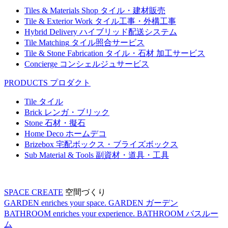
Tiles & Materials Shop
タイル・建材販売
Tile & Exterior Work
タイル工事・外構工事
Hybrid Delivery
ハイブリッド配送システム
Tile Matching
タイル照合サービス
Tile & Stone Fabrication
タイル・石材 加工サービス
Concierge
コンシェルジュサービス
PRODUCTS
プロダクト
Tile
タイル
Brick
レンガ・ブリック
Stone
石材・擬石
Home Deco
ホームデコ
Brizebox
宅配ボックス・ブライズボックス
Sub Material & Tools
副資材・道具・工具
SPACE CREATE
空間づくり
GARDEN enriches your space.
GARDEN
ガーデン
BATHROOM enriches your experience.
BATHROOM
バスルー
ム