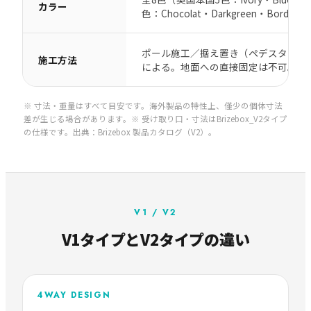
カラー
色：Chocolat・Darkgreen・Bordeau
ポール施工／据え置き（ペデスタル）
施工方法
による。地面への直接固定は不可。
※ 寸法・重量はすべて目安です。海外製品の特性上、僅少の個体寸法
差が生じる場合があります。※ 受け取り口・寸法はBrizebox_V2タイプ
の仕様です。出典：Brizebox 製品カタログ（V2）。
V1 / V2
V1タイプとV2タイプの違い
4WAY DESIGN