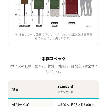
※ 寸法はすべて目安（単位：mm）です。施工方法は設置箇
所の状況により異なります。
本体スペック
3サイズの仕様一覧です。材質・付属品・施錠方式は全サイ
ズ共通です。
Standard
La
項目
スタンダード
ラ
外形サイズ
W390×H575×D330mm
W