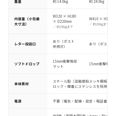
重量
約 14.0kg
約 24.0kg
W320 × H180
内容量（小包最
W410 × H310 
× D220mm
大寸法）
／ 約20kgまで
／ 約20kgまで
あり（ポスト
レター投函口
あり（ポスト併
併用可）
15mm衝撃吸収
ソフトドロップ
15mm衝撃吸収
マット
スチール製（溶融亜鉛メッキ鋼板 パ
本体素材
ロック・蝶番にステンレスを採用
電源
不要（電気・配線・設定・暗証番号は
全8色（英国本国5色：Ivory・Blue・Gre