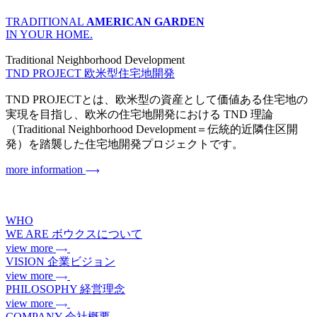
TRADITIONAL
AMERICAN GARDEN
IN YOUR HOME.
Traditional Neighborhood Development
TND PROJECT
欧米型住宅地開発
TND PROJECTとは、欧米型の資産として価値ある住宅地の
実現を目指し、欧米の住宅地開発における TND 理論
（Traditional Neighborhood Development＝伝統的近隣住区開
発）を踏襲した住宅地開発プロジェクトです。
more information
WHO
WE ARE
ボウクスについて
view more
VISION
企業ビジョン
view more
PHILOSOPHY
経営理念
view more
COMPANY
会社概要