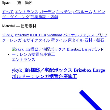
Space — 施工箇所
すべて
エントランス
ガーデン
キッチン
バスルーム
リビン
グ・ダイニング
商業施設・店舗
Material — 使用素材
すべて
Brizebox
KOHLER
wedibord
バイナルフェンス
ブリッ
ク・レンガ
モザイクタイル
壁タイル
床タイル
石材・擬石
エントランス
ykyk_life様邸／宅配ボックス Brizebox Large
ボルドー：レンガ据置台座施工