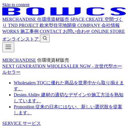
Skip to content
MERCHANDISE
住環境資材販売
SPACE CREATE
空間づく
り
TND PROJECT
欧米型住宅地開発
COMPANY
会社情報
WORKS
施工事例
CONTACT
お問い合わせ
ONLINE STORE
オンラインストア
MERCHANDISE
住環境資材販売
NEXT GENERATION WHOLESALER
NGW - 次世代型ホー
ルセラー
Wholesalers
TQCに優れた商品を世界中から取り揃えま
す。
Design Ability
建材の適切なデザインや施工方法を熟知
しています。
Proposition
従来の日本にはない、新しい選択肢を提案
します。
SERVICE
サービス