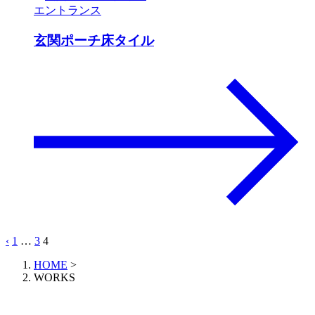
エントランス
玄関ポーチ床タイル
‹
1
…
3
4
HOME
>
WORKS