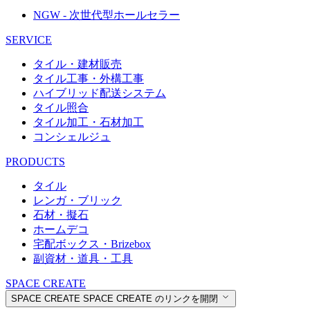
NGW - 次世代型ホールセラー
SERVICE
タイル・建材販売
タイル工事・外構工事
ハイブリッド配送システム
タイル照合
タイル加工・石材加工
コンシェルジュ
PRODUCTS
タイル
レンガ・ブリック
石材・擬石
ホームデコ
宅配ボックス・Brizebox
副資材・道具・工具
SPACE CREATE
SPACE CREATE
SPACE CREATE のリンクを開閉