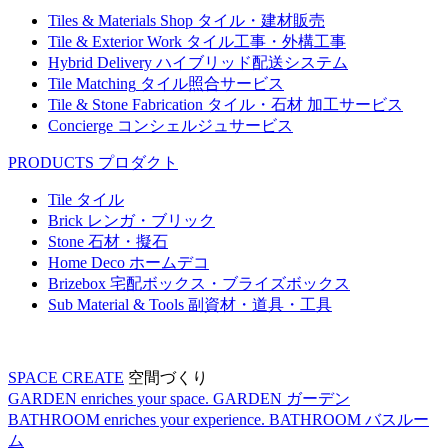
Tiles & Materials Shop
タイル・建材販売
Tile & Exterior Work
タイル工事・外構工事
Hybrid Delivery
ハイブリッド配送システム
Tile Matching
タイル照合サービス
Tile & Stone Fabrication
タイル・石材 加工サービス
Concierge
コンシェルジュサービス
PRODUCTS
プロダクト
Tile
タイル
Brick
レンガ・ブリック
Stone
石材・擬石
Home Deco
ホームデコ
Brizebox
宅配ボックス・ブライズボックス
Sub Material & Tools
副資材・道具・工具
SPACE CREATE
空間づくり
GARDEN enriches your space.
GARDEN
ガーデン
BATHROOM enriches your experience.
BATHROOM
バスルー
ム