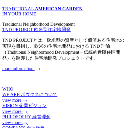
TRADITIONAL
AMERICAN GARDEN
IN YOUR HOME.
Traditional Neighborhood Development
TND PROJECT
欧米型住宅地開発
TND PROJECTとは、欧米型の資産として価値ある住宅地の
実現を目指し、欧米の住宅地開発における TND 理論
（Traditional Neighborhood Development＝伝統的近隣住区開
発）を踏襲した住宅地開発プロジェクトです。
more information
WHO
WE ARE
ボウクスについて
view more
VISION
企業ビジョン
view more
PHILOSOPHY
経営理念
view more
COMPANY
会社概要