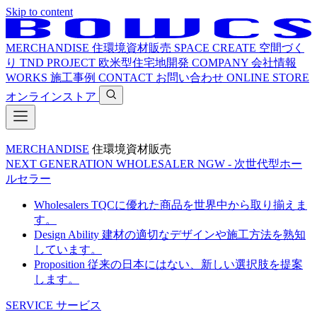
Skip to content
MERCHANDISE
住環境資材販売
SPACE CREATE
空間づく
り
TND PROJECT
欧米型住宅地開発
COMPANY
会社情報
WORKS
施工事例
CONTACT
お問い合わせ
ONLINE STORE
オンラインストア
MERCHANDISE
住環境資材販売
NEXT GENERATION WHOLESALER
NGW - 次世代型ホー
ルセラー
Wholesalers
TQCに優れた商品を世界中から取り揃えま
す。
Design Ability
建材の適切なデザインや施工方法を熟知
しています。
Proposition
従来の日本にはない、新しい選択肢を提案
します。
SERVICE
サービス