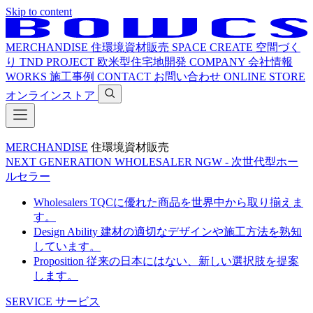
Skip to content
MERCHANDISE
住環境資材販売
SPACE CREATE
空間づく
り
TND PROJECT
欧米型住宅地開発
COMPANY
会社情報
WORKS
施工事例
CONTACT
お問い合わせ
ONLINE STORE
オンラインストア
MERCHANDISE
住環境資材販売
NEXT GENERATION WHOLESALER
NGW - 次世代型ホー
ルセラー
Wholesalers
TQCに優れた商品を世界中から取り揃えま
す。
Design Ability
建材の適切なデザインや施工方法を熟知
しています。
Proposition
従来の日本にはない、新しい選択肢を提案
します。
SERVICE
サービス