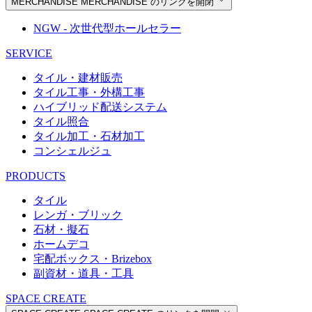
MERCHANDISE
MERCHANDISE のリンクを開閉
NGW - 次世代型ホールセラー
SERVICE
タイル・建材販売
タイル工事・外構工事
ハイブリッド配送システム
タイル照合
タイル加工・石材加工
コンシェルジュ
PRODUCTS
タイル
レンガ・ブリック
石材・擬石
ホームデコ
宅配ボックス・Brizebox
副資材・道具・工具
SPACE CREATE