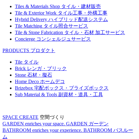
Tiles & Materials Shop
タイル・建材販売
Tile & Exterior Work
タイル工事・外構工事
Hybrid Delivery
ハイブリッド配送システム
Tile Matching
タイル照合サービス
Tile & Stone Fabrication
タイル・石材 加工サービス
Concierge
コンシェルジュサービス
PRODUCTS
プロダクト
Tile
タイル
Brick
レンガ・ブリック
Stone
石材・擬石
Home Deco
ホームデコ
Brizebox
宅配ボックス・ブライズボックス
Sub Material & Tools
副資材・道具・工具
SPACE CREATE
空間づくり
GARDEN enriches your space.
GARDEN
ガーデン
BATHROOM enriches your experience.
BATHROOM
バスルー
ム