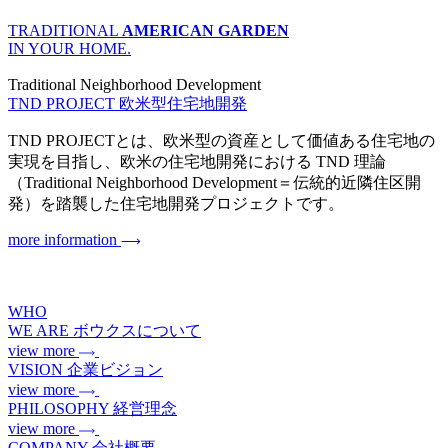
TRADITIONAL
AMERICAN GARDEN
IN YOUR HOME.
Traditional Neighborhood Development
TND PROJECT
欧米型住宅地開発
TND PROJECTとは、欧米型の資産として価値ある住宅地の
実現を目指し、欧米の住宅地開発における TND 理論
（Traditional Neighborhood Development＝伝統的近隣住区開
発）を踏襲した住宅地開発プロジェクトです。
more information
WHO
WE ARE
ボウクスについて
view more
VISION
企業ビジョン
view more
PHILOSOPHY
経営理念
view more
COMPANY
会社概要