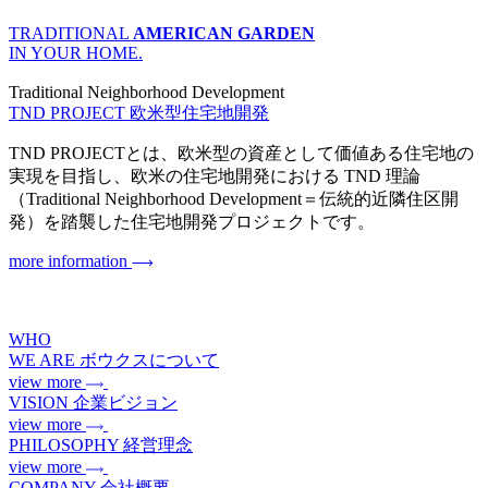
TRADITIONAL
AMERICAN GARDEN
IN YOUR HOME.
Traditional Neighborhood Development
TND PROJECT
欧米型住宅地開発
TND PROJECTとは、欧米型の資産として価値ある住宅地の
実現を目指し、欧米の住宅地開発における TND 理論
（Traditional Neighborhood Development＝伝統的近隣住区開
発）を踏襲した住宅地開発プロジェクトです。
more information
WHO
WE ARE
ボウクスについて
view more
VISION
企業ビジョン
view more
PHILOSOPHY
経営理念
view more
COMPANY
会社概要