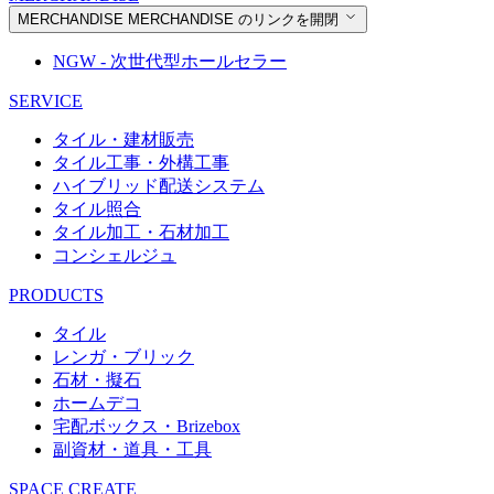
MERCHANDISE
MERCHANDISE のリンクを開閉
NGW - 次世代型ホールセラー
SERVICE
タイル・建材販売
タイル工事・外構工事
ハイブリッド配送システム
タイル照合
タイル加工・石材加工
コンシェルジュ
PRODUCTS
タイル
レンガ・ブリック
石材・擬石
ホームデコ
宅配ボックス・Brizebox
副資材・道具・工具
SPACE CREATE