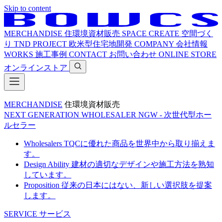
Skip to content
MERCHANDISE
住環境資材販売
SPACE CREATE
空間づく
り
TND PROJECT
欧米型住宅地開発
COMPANY
会社情報
WORKS
施工事例
CONTACT
お問い合わせ
ONLINE STORE
オンラインストア
MERCHANDISE
住環境資材販売
NEXT GENERATION WHOLESALER
NGW - 次世代型ホー
ルセラー
Wholesalers
TQCに優れた商品を世界中から取り揃えま
す。
Design Ability
建材の適切なデザインや施工方法を熟知
しています。
Proposition
従来の日本にはない、新しい選択肢を提案
します。
SERVICE
サービス