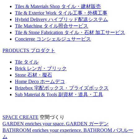
Tiles & Materials Shop
タイル・建材販売
Tile & Exterior Work
タイル工事・外構工事
Hybrid Delivery
ハイブリッド配送システム
Tile Matching
タイル照合サービス
Tile & Stone Fabrication
タイル・石材 加工サービス
Concierge
コンシェルジュサービス
PRODUCTS
プロダクト
Tile
タイル
Brick
レンガ・ブリック
Stone
石材・擬石
Home Deco
ホームデコ
Brizebox
宅配ボックス・ブライズボックス
Sub Material & Tools
副資材・道具・工具
SPACE CREATE
空間づくり
GARDEN enriches your space.
GARDEN
ガーデン
BATHROOM enriches your experience.
BATHROOM
バスルー
ム