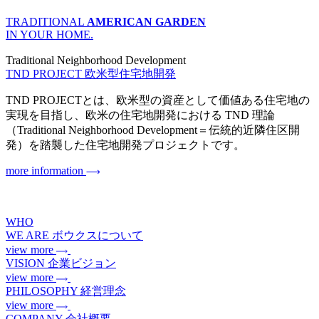
TRADITIONAL
AMERICAN GARDEN
IN YOUR HOME.
Traditional Neighborhood Development
TND PROJECT
欧米型住宅地開発
TND PROJECTとは、欧米型の資産として価値ある住宅地の
実現を目指し、欧米の住宅地開発における TND 理論
（Traditional Neighborhood Development＝伝統的近隣住区開
発）を踏襲した住宅地開発プロジェクトです。
more information
WHO
WE ARE
ボウクスについて
view more
VISION
企業ビジョン
view more
PHILOSOPHY
経営理念
view more
COMPANY
会社概要