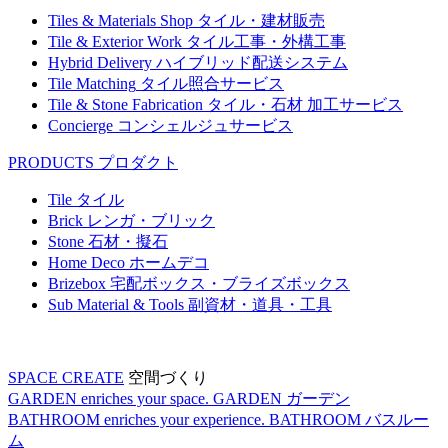
Tiles & Materials Shop
タイル・建材販売
Tile & Exterior Work
タイル工事・外構工事
Hybrid Delivery
ハイブリッド配送システム
Tile Matching
タイル照合サービス
Tile & Stone Fabrication
タイル・石材 加工サービス
Concierge
コンシェルジュサービス
PRODUCTS
プロダクト
Tile
タイル
Brick
レンガ・ブリック
Stone
石材・擬石
Home Deco
ホームデコ
Brizebox
宅配ボックス・ブライズボックス
Sub Material & Tools
副資材・道具・工具
SPACE CREATE
空間づくり
GARDEN enriches your space.
GARDEN
ガーデン
BATHROOM enriches your experience.
BATHROOM
バスルー
ム