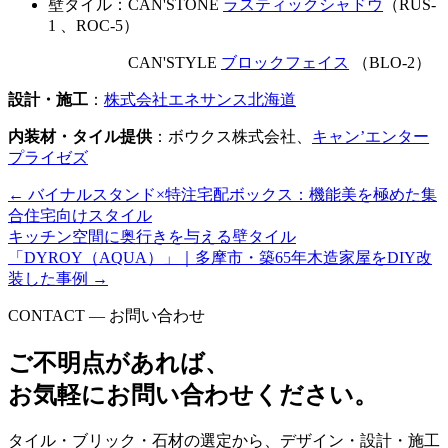
壁タイル：CAN'STONE
ラスティックシャドウ
（RUS-
1 、ROC-5）
CAN'STYLE
ブロックフェイス
（BLO-2）
設計・施工
：
株式会社エネサンス北海道
内装材・タイル提供
：ボウクス株式会社、
キャン’エンター
プライゼズ
←
バイナルスタンド×特注宅配ボックス：機能美を極めた集
合住宅向けスタイル
キッチン空間に奥行きを与える壁タイル
「DYROY（AQUA）」｜多摩市・築65年木造家屋をDIY改
装した事例
→
CONTACT — お問い合わせ
ご不明点があれば、
お気軽にお問い合わせください。
タイル・ブリック・石材の選定から、デザイン・設計・施工