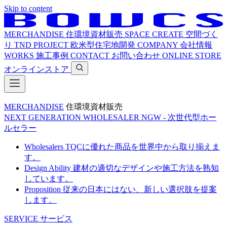
Skip to content
MERCHANDISE
住環境資材販売
SPACE CREATE
空間づく
り
TND PROJECT
欧米型住宅地開発
COMPANY
会社情報
WORKS
施工事例
CONTACT
お問い合わせ
ONLINE STORE
オンラインストア
MERCHANDISE
住環境資材販売
NEXT GENERATION WHOLESALER
NGW - 次世代型ホー
ルセラー
Wholesalers
TQCに優れた商品を世界中から取り揃えま
す。
Design Ability
建材の適切なデザインや施工方法を熟知
しています。
Proposition
従来の日本にはない、新しい選択肢を提案
します。
SERVICE
サービス