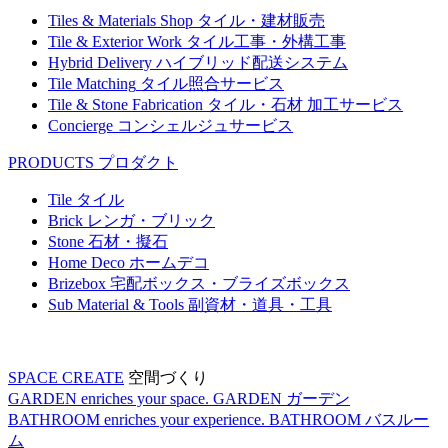
Tiles & Materials Shop
タイル・建材販売
Tile & Exterior Work
タイル工事・外構工事
Hybrid Delivery
ハイブリッド配送システム
Tile Matching
タイル照合サービス
Tile & Stone Fabrication
タイル・石材 加工サービス
Concierge
コンシェルジュサービス
PRODUCTS
プロダクト
Tile
タイル
Brick
レンガ・ブリック
Stone
石材・擬石
Home Deco
ホームデコ
Brizebox
宅配ボックス・ブライズボックス
Sub Material & Tools
副資材・道具・工具
SPACE CREATE
空間づくり
GARDEN enriches your space.
GARDEN
ガーデン
BATHROOM enriches your experience.
BATHROOM
バスルー
ム