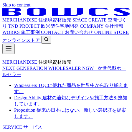
Skip to content
MERCHANDISE
住環境資材販売
SPACE CREATE
空間づく
り
TND PROJECT
欧米型住宅地開発
COMPANY
会社情報
WORKS
施工事例
CONTACT
お問い合わせ
ONLINE STORE
オンラインストア
MERCHANDISE
住環境資材販売
NEXT GENERATION WHOLESALER
NGW - 次世代型ホー
ルセラー
Wholesalers
TQCに優れた商品を世界中から取り揃えま
す。
Design Ability
建材の適切なデザインや施工方法を熟知
しています。
Proposition
従来の日本にはない、新しい選択肢を提案
します。
SERVICE
サービス