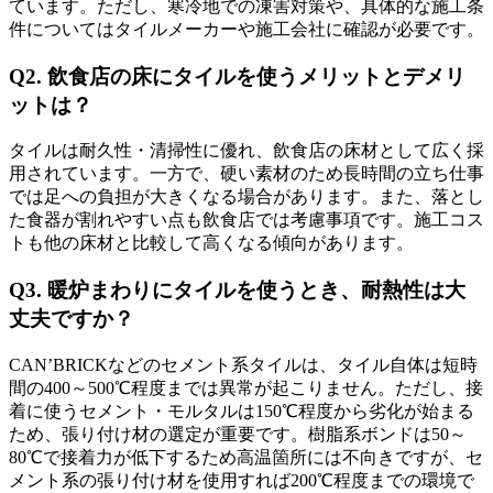
ています。ただし、寒冷地での凍害対策や、具体的な施工条
件についてはタイルメーカーや施工会社に確認が必要です。
Q2. 飲食店の床にタイルを使うメリットとデメリ
ットは？
タイルは耐久性・清掃性に優れ、飲食店の床材として広く採
用されています。一方で、硬い素材のため長時間の立ち仕事
では足への負担が大きくなる場合があります。また、落とし
た食器が割れやすい点も飲食店では考慮事項です。施工コス
トも他の床材と比較して高くなる傾向があります。
Q3.
暖炉まわりにタイルを使うとき、耐熱性は大
丈夫ですか？
CAN’BRICKなどのセメント系タイルは、タイル自体は短時
間の400～500℃程度までは異常が起こりません。ただし、接
着に使うセメント・モルタルは150℃程度から劣化が始まる
ため、張り付け材の選定が重要です。樹脂系ボンドは50～
80℃で接着力が低下するため高温箇所には不向きですが、セ
メント系の張り付け材を使用すれば200℃程度までの環境で