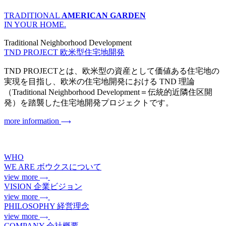
TRADITIONAL
AMERICAN GARDEN
IN YOUR HOME.
Traditional Neighborhood Development
TND PROJECT
欧米型住宅地開発
TND PROJECTとは、欧米型の資産として価値ある住宅地の
実現を目指し、欧米の住宅地開発における TND 理論
（Traditional Neighborhood Development＝伝統的近隣住区開
発）を踏襲した住宅地開発プロジェクトです。
more information
WHO
WE ARE
ボウクスについて
view more
VISION
企業ビジョン
view more
PHILOSOPHY
経営理念
view more
COMPANY
会社概要