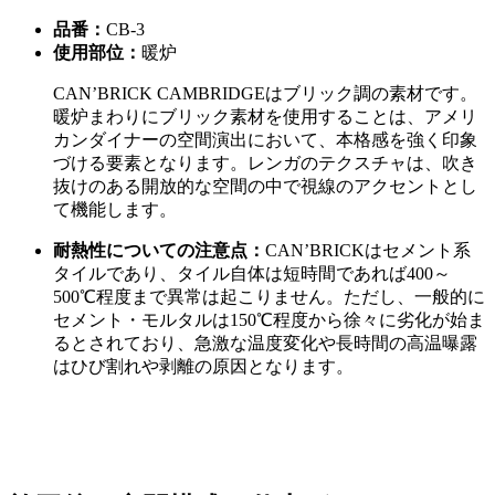
品番：
CB-3
使用部位：
暖炉
CAN’BRICK CAMBRIDGEはブリック調の素材です。
暖炉まわりにブリック素材を使用することは、アメリ
カンダイナーの空間演出において、本格感を強く印象
づける要素となります。レンガのテクスチャは、吹き
抜けのある開放的な空間の中で視線のアクセントとし
て機能します。
耐熱性についての注意点：
CAN’BRICKはセメント系
タイルであり、タイル自体は短時間であれば400～
500℃程度まで異常は起こりません。ただし、一般的に
セメント・モルタルは150℃程度から徐々に劣化が始ま
るとされており、急激な温度変化や長時間の高温曝露
はひび割れや剥離の原因となります。
CAN’BRICK CAMBRIDGEの商品一覧