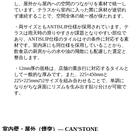
し、屋外から屋内への空間のつながりを素材で統一し
ています。テラスから室内に入った際に床材が途切れ
ず連続することで、空間全体の統一感が保たれます。
・両サイズともANTISLIP仕様が採用されています。テ
ラスは雨天時の滑りやすさが課題となりやすい部位で
あり、ANTISLIP仕様のタイルはその条件に対応する素
材です。室内床にも同仕様を採用していることから、
飲食店の厨房からの水や油の飛散にも配慮した選定と
整合します。
・12mm厚の規格は、店舗の重歩行に対応するタイルと
して一般的な厚みです。また、225×450mmと
225×225mmの2サイズを組み合わせることで、単調に
なりがちな床面にリズムを生み出す貼り分けが可能で
す。
ARGILE（アーガイル）商品一覧
室内壁・屋外（煙突）― CAN’STONE