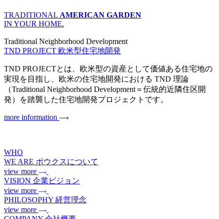
TRADITIONAL
AMERICAN GARDEN
IN YOUR HOME.
Traditional Neighborhood Development
TND PROJECT
欧米型住宅地開発
TND PROJECTとは、欧米型の資産として価値ある住宅地の
実現を目指し、欧米の住宅地開発における TND 理論
（Traditional Neighborhood Development＝伝統的近隣住区開
発）を踏襲した住宅地開発プロジェクトです。
more information
WHO
WE ARE
ボウクスについて
view more
VISION
企業ビジョン
view more
PHILOSOPHY
経営理念
view more
COMPANY
会社概要