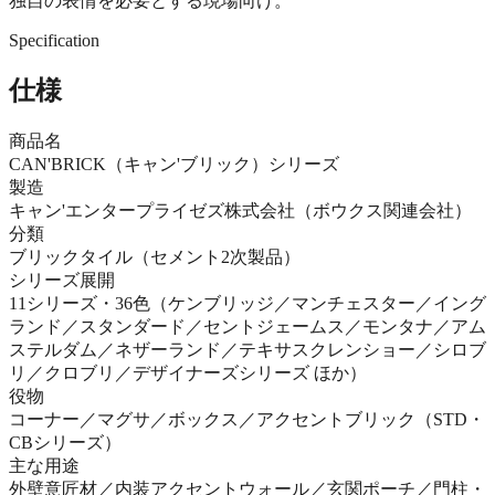
独自の表情を必要とする現場向け。
Specification
仕様
商品名
CAN'BRICK（キャン'ブリック）シリーズ
製造
キャン'エンタープライゼズ株式会社（ボウクス関連会社）
分類
ブリックタイル（セメント2次製品）
シリーズ展開
11シリーズ・36色（ケンブリッジ／マンチェスター／イング
ランド／スタンダード／セントジェームス／モンタナ／アム
ステルダム／ネザーランド／テキサスクレンショー／シロブ
リ／クロブリ／デザイナーズシリーズ ほか）
役物
コーナー／マグサ／ボックス／アクセントブリック（STD・
CBシリーズ）
主な用途
外壁意匠材／内装アクセントウォール／玄関ポーチ／門柱・