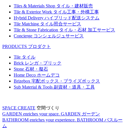
Tiles & Materials Shop
タイル・建材販売
Tile & Exterior Work
タイル工事・外構工事
Hybrid Delivery
ハイブリッド配送システム
Tile Matching
タイル照合サービス
Tile & Stone Fabrication
タイル・石材 加工サービス
Concierge
コンシェルジュサービス
PRODUCTS
プロダクト
Tile
タイル
Brick
レンガ・ブリック
Stone
石材・擬石
Home Deco
ホームデコ
Brizebox
宅配ボックス・ブライズボックス
Sub Material & Tools
副資材・道具・工具
SPACE CREATE
空間づくり
GARDEN enriches your space.
GARDEN
ガーデン
BATHROOM enriches your experience.
BATHROOM
バスルー
ム