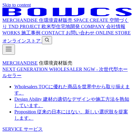
Skip to content
MERCHANDISE
住環境資材販売
SPACE CREATE
空間づく
り
TND PROJECT
欧米型住宅地開発
COMPANY
会社情報
WORKS
施工事例
CONTACT
お問い合わせ
ONLINE STORE
オンラインストア
MERCHANDISE
住環境資材販売
NEXT GENERATION WHOLESALER
NGW - 次世代型ホー
ルセラー
Wholesalers
TQCに優れた商品を世界中から取り揃えま
す。
Design Ability
建材の適切なデザインや施工方法を熟知
しています。
Proposition
従来の日本にはない、新しい選択肢を提案
します。
SERVICE
サービス