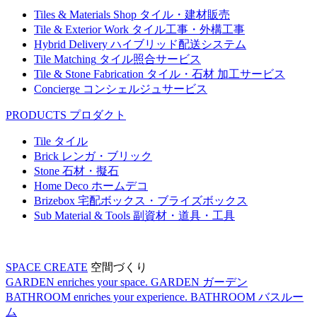
Tiles & Materials Shop
タイル・建材販売
Tile & Exterior Work
タイル工事・外構工事
Hybrid Delivery
ハイブリッド配送システム
Tile Matching
タイル照合サービス
Tile & Stone Fabrication
タイル・石材 加工サービス
Concierge
コンシェルジュサービス
PRODUCTS
プロダクト
Tile
タイル
Brick
レンガ・ブリック
Stone
石材・擬石
Home Deco
ホームデコ
Brizebox
宅配ボックス・ブライズボックス
Sub Material & Tools
副資材・道具・工具
SPACE CREATE
空間づくり
GARDEN enriches your space.
GARDEN
ガーデン
BATHROOM enriches your experience.
BATHROOM
バスルー
ム