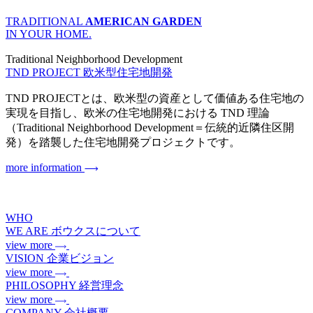
TRADITIONAL
AMERICAN GARDEN
IN YOUR HOME.
Traditional Neighborhood Development
TND PROJECT
欧米型住宅地開発
TND PROJECTとは、欧米型の資産として価値ある住宅地の
実現を目指し、欧米の住宅地開発における TND 理論
（Traditional Neighborhood Development＝伝統的近隣住区開
発）を踏襲した住宅地開発プロジェクトです。
more information
WHO
WE ARE
ボウクスについて
view more
VISION
企業ビジョン
view more
PHILOSOPHY
経営理念
view more
COMPANY
会社概要