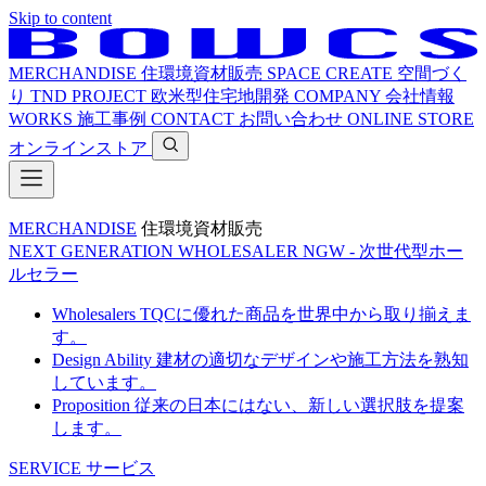
Skip to content
MERCHANDISE
住環境資材販売
SPACE CREATE
空間づく
り
TND PROJECT
欧米型住宅地開発
COMPANY
会社情報
WORKS
施工事例
CONTACT
お問い合わせ
ONLINE STORE
オンラインストア
MERCHANDISE
住環境資材販売
NEXT GENERATION WHOLESALER
NGW - 次世代型ホー
ルセラー
Wholesalers
TQCに優れた商品を世界中から取り揃えま
す。
Design Ability
建材の適切なデザインや施工方法を熟知
しています。
Proposition
従来の日本にはない、新しい選択肢を提案
します。
SERVICE
サービス