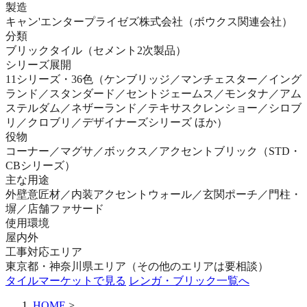
製造
キャン'エンタープライゼズ株式会社（ボウクス関連会社）
分類
ブリックタイル（セメント2次製品）
シリーズ展開
11シリーズ・36色（ケンブリッジ／マンチェスター／イング
ランド／スタンダード／セントジェームス／モンタナ／アム
ステルダム／ネザーランド／テキサスクレンショー／シロブ
リ／クロブリ／デザイナーズシリーズ ほか）
役物
コーナー／マグサ／ボックス／アクセントブリック（STD・
CBシリーズ）
主な用途
外壁意匠材／内装アクセントウォール／玄関ポーチ／門柱・
塀／店舗ファサード
使用環境
屋内外
工事対応エリア
東京都・神奈川県エリア（その他のエリアは要相談）
タイルマーケットで見る
レンガ・ブリック一覧へ
HOME
>