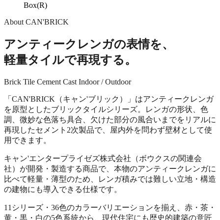
Box(R)
About CAN'BRICK
アンティークレンガの表情を、
軽量タイルで再現する。
Brick Tile
Cement Cast
Indoor / Outdoor
「CAN'BRICK（キャン'ブリック）」はアンティークレンガ
を原型としたブリックタイルシリーズ。レンガの形状、色
調、微妙な色落ち具合、欠けた部分の風合いまでをリアルに
再現したセメント2次製品で、屋内外を問わず壁材として使
用できます。
キャン'エンタープライゼズ株式会社（ボウクスの関連会
社）が開発・製造する商品で、本物のアンティークレンガに
比べて軽量・薄型のため、レンガ積みでは難しい立地・構造
の建物にも導入できる仕様です。
11シリーズ・36色のカラーバリエーションを揃え、赤・茶・
黄・黒・白の5色系統から、現代住宅にも歴史的建築の意匠