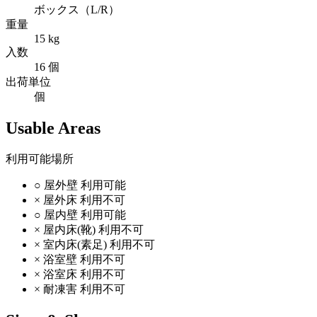
ボックス（L/R）
重量
15 kg
入数
16 個
出荷単位
個
Usable Areas
利用可能場所
○
屋外壁
利用可能
×
屋外床
利用不可
○
屋内壁
利用可能
×
屋内床(靴)
利用不可
×
室内床(素足)
利用不可
×
浴室壁
利用不可
×
浴室床
利用不可
×
耐凍害
利用不可