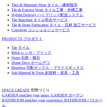
Tiles & Materials Shop
タイル・建材販売
Tile & Exterior Work
タイル工事・外構工事
Hybrid Delivery
ハイブリッド配送システム
Tile Matching
タイル照合サービス
Tile & Stone Fabrication
タイル・石材 加工サービス
Concierge
コンシェルジュサービス
PRODUCTS
プロダクト
Tile
タイル
Brick
レンガ・ブリック
Stone
石材・擬石
Home Deco
ホームデコ
Brizebox
宅配ボックス・ブライズボックス
Sub Material & Tools
副資材・道具・工具
SPACE CREATE
空間づくり
GARDEN enriches your space.
GARDEN
ガーデン
BATHROOM enriches your experience.
BATHROOM
バスルー
ム