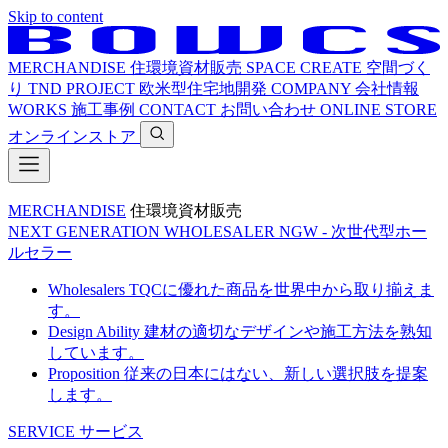
Skip to content
MERCHANDISE
住環境資材販売
SPACE CREATE
空間づく
り
TND PROJECT
欧米型住宅地開発
COMPANY
会社情報
WORKS
施工事例
CONTACT
お問い合わせ
ONLINE STORE
オンラインストア
MERCHANDISE
住環境資材販売
NEXT GENERATION WHOLESALER
NGW - 次世代型ホー
ルセラー
Wholesalers
TQCに優れた商品を世界中から取り揃えま
す。
Design Ability
建材の適切なデザインや施工方法を熟知
しています。
Proposition
従来の日本にはない、新しい選択肢を提案
します。
SERVICE
サービス