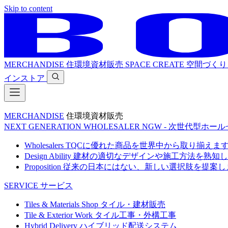
Skip to content
MERCHANDISE
住環境資材販売
SPACE CREATE
空間づくり
インストア
MERCHANDISE
住環境資材販売
NEXT GENERATION WHOLESALER
NGW - 次世代型ホー
Wholesalers
TQCに優れた商品を世界中から取り揃えま
Design Ability
建材の適切なデザインや施工方法を熟知し
Proposition
従来の日本にはない、新しい選択肢を提案し
SERVICE
サービス
Tiles & Materials Shop
タイル・建材販売
Tile & Exterior Work
タイル工事・外構工事
Hybrid Delivery
ハイブリッド配送システム