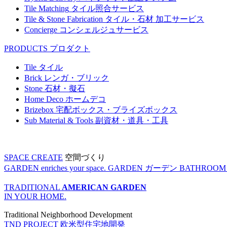
Tile Matching
タイル照合サービス
Tile & Stone Fabrication
タイル・石材 加工サービス
Concierge
コンシェルジュサービス
PRODUCTS
プロダクト
Tile
タイル
Brick
レンガ・ブリック
Stone
石材・擬石
Home Deco
ホームデコ
Brizebox
宅配ボックス・ブライズボックス
Sub Material & Tools
副資材・道具・工具
SPACE CREATE
空間づくり
GARDEN enriches your space.
GARDEN
ガーデン
BATHROOM enr
TRADITIONAL
AMERICAN GARDEN
IN YOUR HOME.
Traditional Neighborhood Development
TND PROJECT
欧米型住宅地開発