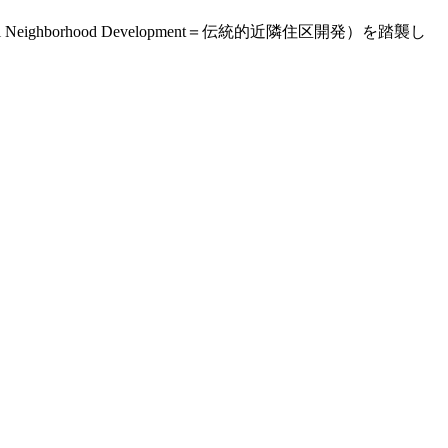
ghborhood Development＝伝統的近隣住区開発）を踏襲し