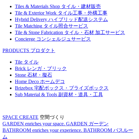
Tiles & Materials Shop
タイル・建材販売
Tile & Exterior Work
タイル工事・外構工事
Hybrid Delivery
ハイブリッド配送システム
Tile Matching
タイル照合サービス
Tile & Stone Fabrication
タイル・石材 加工サービス
Concierge
コンシェルジュサービス
PRODUCTS
プロダクト
Tile
タイル
Brick
レンガ・ブリック
Stone
石材・擬石
Home Deco
ホームデコ
Brizebox
宅配ボックス・ブライズボックス
Sub Material & Tools
副資材・道具・工具
SPACE CREATE
空間づくり
GARDEN enriches your space.
GARDEN
ガーデン
BATHROOM enriches your experience.
BATHROOM
バスルー
ム