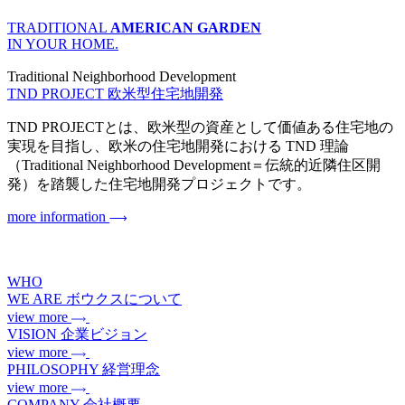
TRADITIONAL
AMERICAN GARDEN
IN YOUR HOME.
Traditional Neighborhood Development
TND PROJECT
欧米型住宅地開発
TND PROJECTとは、欧米型の資産として価値ある住宅地の
実現を目指し、欧米の住宅地開発における TND 理論
（Traditional Neighborhood Development＝伝統的近隣住区開
発）を踏襲した住宅地開発プロジェクトです。
more information
WHO
WE ARE
ボウクスについて
view more
VISION
企業ビジョン
view more
PHILOSOPHY
経営理念
view more
COMPANY
会社概要