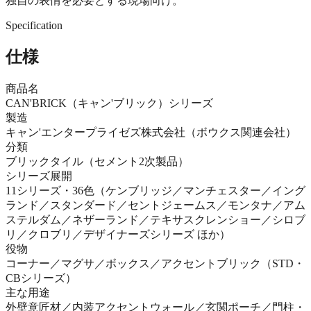
独自の表情を必要とする現場向け。
Specification
仕様
商品名
CAN'BRICK（キャン'ブリック）シリーズ
製造
キャン'エンタープライゼズ株式会社（ボウクス関連会社）
分類
ブリックタイル（セメント2次製品）
シリーズ展開
11シリーズ・36色（ケンブリッジ／マンチェスター／イング
ランド／スタンダード／セントジェームス／モンタナ／アム
ステルダム／ネザーランド／テキサスクレンショー／シロブ
リ／クロブリ／デザイナーズシリーズ ほか）
役物
コーナー／マグサ／ボックス／アクセントブリック（STD・
CBシリーズ）
主な用途
外壁意匠材／内装アクセントウォール／玄関ポーチ／門柱・