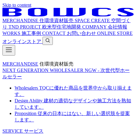
Skip to content
MERCHANDISE
住環境資材販売
SPACE CREATE
空間づく
り
TND PROJECT
欧米型住宅地開発
COMPANY
会社情報
WORKS
施工事例
CONTACT
お問い合わせ
ONLINE STORE
オンラインストア
MERCHANDISE
住環境資材販売
NEXT GENERATION WHOLESALER
NGW - 次世代型ホー
ルセラー
Wholesalers
TQCに優れた商品を世界中から取り揃えま
す。
Design Ability
建材の適切なデザインや施工方法を熟知
しています。
Proposition
従来の日本にはない、新しい選択肢を提案
します。
SERVICE
サービス