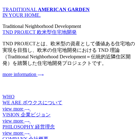
TRADITIONAL
AMERICAN GARDEN
IN YOUR HOME.
Traditional Neighborhood Development
TND PROJECT
欧米型住宅地開発
TND PROJECTとは、欧米型の資産として価値ある住宅地の
実現を目指し、欧米の住宅地開発における TND 理論
（Traditional Neighborhood Development＝伝統的近隣住区開
発）を踏襲した住宅地開発プロジェクトです。
more information
WHO
WE ARE
ボウクスについて
view more
VISION
企業ビジョン
view more
PHILOSOPHY
経営理念
view more
COMPANY
会社概要