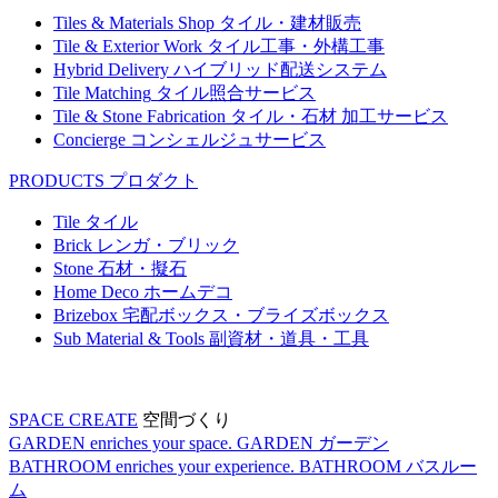
Tiles & Materials Shop
タイル・建材販売
Tile & Exterior Work
タイル工事・外構工事
Hybrid Delivery
ハイブリッド配送システム
Tile Matching
タイル照合サービス
Tile & Stone Fabrication
タイル・石材 加工サービス
Concierge
コンシェルジュサービス
PRODUCTS
プロダクト
Tile
タイル
Brick
レンガ・ブリック
Stone
石材・擬石
Home Deco
ホームデコ
Brizebox
宅配ボックス・ブライズボックス
Sub Material & Tools
副資材・道具・工具
SPACE CREATE
空間づくり
GARDEN enriches your space.
GARDEN
ガーデン
BATHROOM enriches your experience.
BATHROOM
バスルー
ム