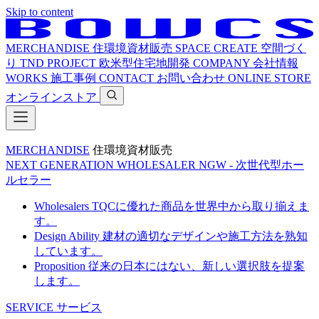
Skip to content
MERCHANDISE
住環境資材販売
SPACE CREATE
空間づく
り
TND PROJECT
欧米型住宅地開発
COMPANY
会社情報
WORKS
施工事例
CONTACT
お問い合わせ
ONLINE STORE
オンラインストア
MERCHANDISE
住環境資材販売
NEXT GENERATION WHOLESALER
NGW - 次世代型ホー
ルセラー
Wholesalers
TQCに優れた商品を世界中から取り揃えま
す。
Design Ability
建材の適切なデザインや施工方法を熟知
しています。
Proposition
従来の日本にはない、新しい選択肢を提案
します。
SERVICE
サービス