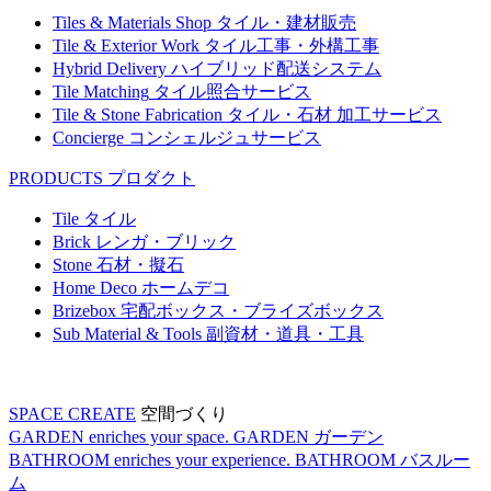
Tiles & Materials Shop
タイル・建材販売
Tile & Exterior Work
タイル工事・外構工事
Hybrid Delivery
ハイブリッド配送システム
Tile Matching
タイル照合サービス
Tile & Stone Fabrication
タイル・石材 加工サービス
Concierge
コンシェルジュサービス
PRODUCTS
プロダクト
Tile
タイル
Brick
レンガ・ブリック
Stone
石材・擬石
Home Deco
ホームデコ
Brizebox
宅配ボックス・ブライズボックス
Sub Material & Tools
副資材・道具・工具
SPACE CREATE
空間づくり
GARDEN enriches your space.
GARDEN
ガーデン
BATHROOM enriches your experience.
BATHROOM
バスルー
ム