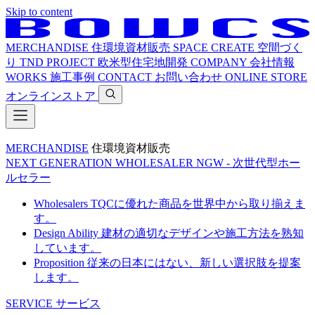
Skip to content
MERCHANDISE
住環境資材販売
SPACE CREATE
空間づく
り
TND PROJECT
欧米型住宅地開発
COMPANY
会社情報
WORKS
施工事例
CONTACT
お問い合わせ
ONLINE STORE
オンラインストア
MERCHANDISE
住環境資材販売
NEXT GENERATION WHOLESALER
NGW - 次世代型ホー
ルセラー
Wholesalers
TQCに優れた商品を世界中から取り揃えま
す。
Design Ability
建材の適切なデザインや施工方法を熟知
しています。
Proposition
従来の日本にはない、新しい選択肢を提案
します。
SERVICE
サービス