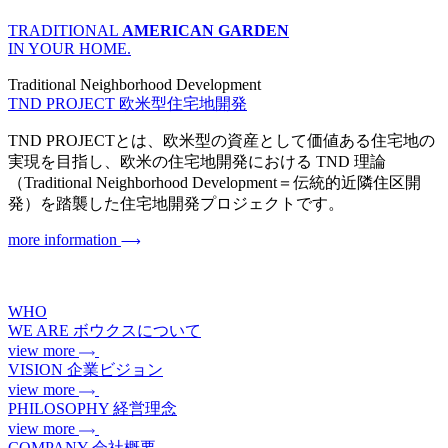
TRADITIONAL
AMERICAN GARDEN
IN YOUR HOME.
Traditional Neighborhood Development
TND PROJECT
欧米型住宅地開発
TND PROJECTとは、欧米型の資産として価値ある住宅地の
実現を目指し、欧米の住宅地開発における TND 理論
（Traditional Neighborhood Development＝伝統的近隣住区開
発）を踏襲した住宅地開発プロジェクトです。
more information
WHO
WE ARE
ボウクスについて
view more
VISION
企業ビジョン
view more
PHILOSOPHY
経営理念
view more
COMPANY
会社概要