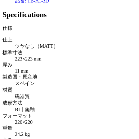
品番: TB-AT-3D
Specifications
仕様
仕上
ツヤなし（MATT）
標準寸法
223×223 mm
厚み
11 mm
製造国・原産地
スペイン
材質
磁器質
成形方法
BI｜施釉
フォーマット
220×220
重量
24.2 kg