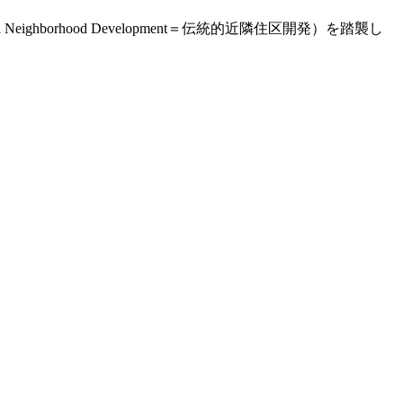
ghborhood Development＝伝統的近隣住区開発）を踏襲し