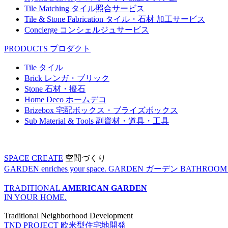
Tile Matching
タイル照合サービス
Tile & Stone Fabrication
タイル・石材 加工サービス
Concierge
コンシェルジュサービス
PRODUCTS
プロダクト
Tile
タイル
Brick
レンガ・ブリック
Stone
石材・擬石
Home Deco
ホームデコ
Brizebox
宅配ボックス・ブライズボックス
Sub Material & Tools
副資材・道具・工具
SPACE CREATE
空間づくり
GARDEN enriches your space.
GARDEN
ガーデン
BATHROOM enr
TRADITIONAL
AMERICAN GARDEN
IN YOUR HOME.
Traditional Neighborhood Development
TND PROJECT
欧米型住宅地開発