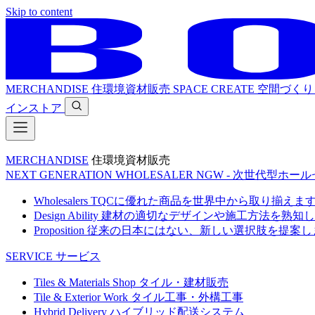
Skip to content
MERCHANDISE
住環境資材販売
SPACE CREATE
空間づくり
インストア
MERCHANDISE
住環境資材販売
NEXT GENERATION WHOLESALER
NGW - 次世代型ホー
Wholesalers
TQCに優れた商品を世界中から取り揃えま
Design Ability
建材の適切なデザインや施工方法を熟知し
Proposition
従来の日本にはない、新しい選択肢を提案し
SERVICE
サービス
Tiles & Materials Shop
タイル・建材販売
Tile & Exterior Work
タイル工事・外構工事
Hybrid Delivery
ハイブリッド配送システム