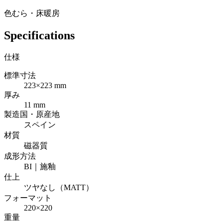
色むら・床暖房
Specifications
仕様
標準寸法
223×223 mm
厚み
11 mm
製造国・原産地
スペイン
材質
磁器質
成形方法
BI｜施釉
仕上
ツヤなし（MATT）
フォーマット
220×220
重量