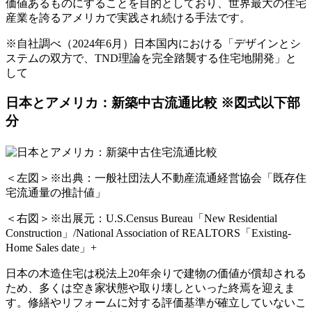
価値あるものにすることを目的としており、世界最大の住宅
産業を誇るアメリカで実践され続ける手法です。
※自社調べ（2024年6月）日本国内における「デザインとシ
ステムの双方で、TND理論を完全踏襲する住宅地開発」と
して
日本とアメリカ：新築中古流通比較 ※図式以下部
分
＜左図＞※出典：一般社団法人不動産流通経営協会「既存住
宅流通量の推計値」
＜右図＞※出展元：U.S.Census Bureau「New Residential
Construction」/National Association of REALTORS「Existing-
Home Sales date」+
日本の木造住宅は税法上20年余りで建物の価値が償却される
ため、多くは空き家状態や取り壊しといった終焉を迎えま
す。修繕やリフォームに対する評価基準が確立していないこ