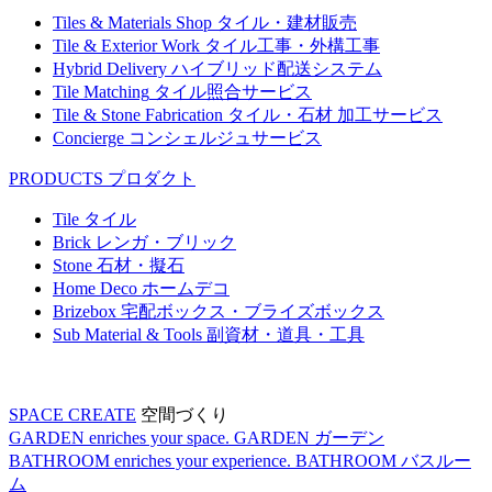
Tiles & Materials Shop
タイル・建材販売
Tile & Exterior Work
タイル工事・外構工事
Hybrid Delivery
ハイブリッド配送システム
Tile Matching
タイル照合サービス
Tile & Stone Fabrication
タイル・石材 加工サービス
Concierge
コンシェルジュサービス
PRODUCTS
プロダクト
Tile
タイル
Brick
レンガ・ブリック
Stone
石材・擬石
Home Deco
ホームデコ
Brizebox
宅配ボックス・ブライズボックス
Sub Material & Tools
副資材・道具・工具
SPACE CREATE
空間づくり
GARDEN enriches your space.
GARDEN
ガーデン
BATHROOM enriches your experience.
BATHROOM
バスルー
ム