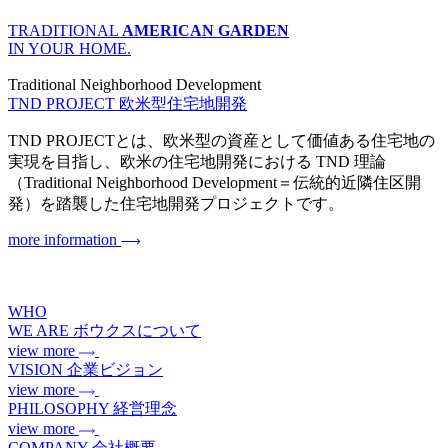
TRADITIONAL
AMERICAN GARDEN
IN YOUR HOME.
Traditional Neighborhood Development
TND PROJECT
欧米型住宅地開発
TND PROJECTとは、欧米型の資産として価値ある住宅地の
実現を目指し、欧米の住宅地開発における TND 理論
（Traditional Neighborhood Development＝伝統的近隣住区開
発）を踏襲した住宅地開発プロジェクトです。
more information
WHO
WE ARE
ボウクスについて
view more
VISION
企業ビジョン
view more
PHILOSOPHY
経営理念
view more
COMPANY
会社概要