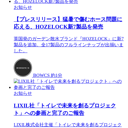
お知らせ
【プレスリリース】猛暑で傷むホース問題に
応える、HOZELOCK新7製品を発売
英国発のガーデン散水ブランド『HOZELOCK』に新7
製品を追加。全17製品のフルラインナップが出揃いま
した。
BOWCS
約1分
お知らせ
LIXIL社「トイレで未来を創るプロジェク
ト」への参画と完了のご報告
LIXIL株式会社主催「トイレで未来を創るプロジェク