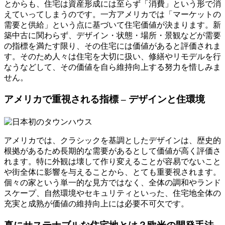
とからも、住宅は資産形成には至らず「消費」という形で消
えていってしまうのです。一方アメリカでは「マーケットの
需要と供給」という点に基づいて住宅価値が決まります。新
築中古に関わらず、デザイン・状態・場所・景観などが需要
の指標を満たす限り、その住宅には価値があると評価されま
す。そのため人々は住宅を大切に扱い、修繕やリモデルを行
なうなどして、その価値を自ら維持向上する努力を惜しみま
せん。
アメリカで重視される指標 – デザインと住環境
アメリカでは、クラシックを基調としたデザインは、歴史的
根拠があるため長期的な需要があるとして価値が高く評価さ
れます。特に外観は壊して作り変えることが容易でないこと
や街全体に影響を与えることから、とても重要視されます。
個々の家という単一的な見方ではなく、全体の調和やランド
スケープ、自然環境やセキュリティといった、住宅地全体の
充実と成熟が価値の維持向上には必要不可欠です。