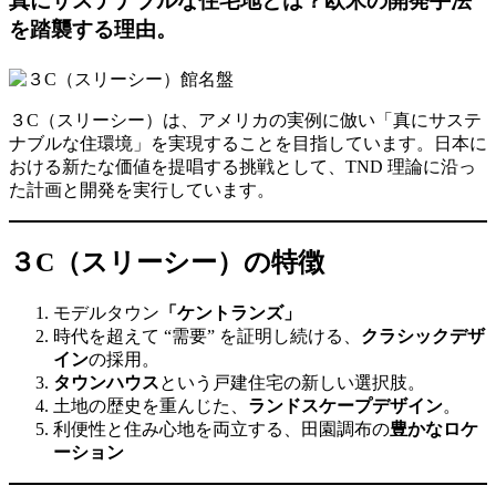
真にサステナブルな住宅地とは？欧米の開発手法
を踏襲する理由。
３C（スリーシー）は、アメリカの実例に倣い「真にサステ
ナブルな住環境」を実現することを目指しています。日本に
おける新たな価値を提唱する挑戦として、TND 理論に沿っ
た計画と開発を実行しています。
３C（スリーシー）の特徴
モデルタウン
「ケントランズ」
時代を超えて “需要” を証明し続ける、
クラシックデザ
イン
の採用。
タウンハウス
という戸建住宅の新しい選択肢。
土地の歴史を重んじた、
ランドスケープデザイン
。
利便性と住み心地を両立する、田園調布の
豊かなロケ
ーション