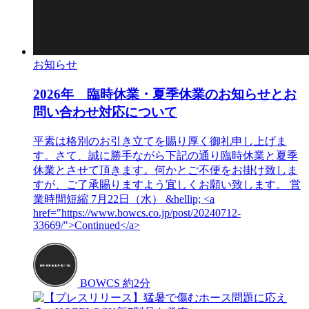
お知らせ
2026年 臨時休業・夏季休業のお知らせとお
問い合わせ対応について
平素は格別のお引き立てを賜り厚く御礼申し上げま
す。さて、誠に勝手ながら下記の通り臨時休業と夏季
休業とさせて頂きます。何かとご不便をお掛け致しま
すが、ご了承賜りますよう宜しくお願い致します。 営
業時間短縮 7月22日（水） &hellip; <a
href="https://www.bowcs.co.jp/post/20240712-
33669/">Continued</a>
BOWCS
約2分