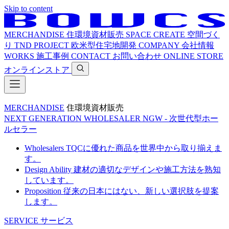
Skip to content
MERCHANDISE
住環境資材販売
SPACE CREATE
空間づく
り
TND PROJECT
欧米型住宅地開発
COMPANY
会社情報
WORKS
施工事例
CONTACT
お問い合わせ
ONLINE STORE
オンラインストア
MERCHANDISE
住環境資材販売
NEXT GENERATION WHOLESALER
NGW - 次世代型ホー
ルセラー
Wholesalers
TQCに優れた商品を世界中から取り揃えま
す。
Design Ability
建材の適切なデザインや施工方法を熟知
しています。
Proposition
従来の日本にはない、新しい選択肢を提案
します。
SERVICE
サービス