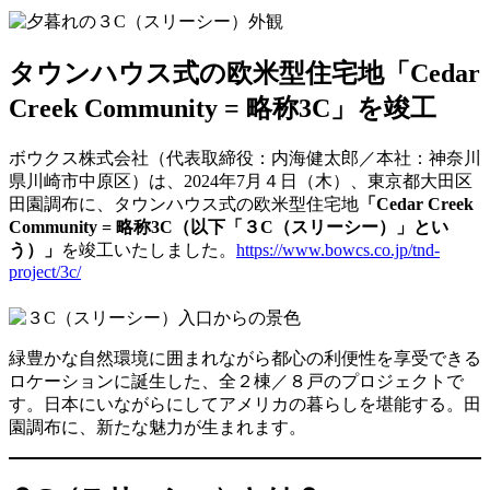
タウンハウス式の欧米型住宅地「Cedar
Creek Community = 略称3C」を竣工
ボウクス株式会社（代表取締役：内海健太郎／本社：神奈川
県川崎市中原区）は、2024年7月４日（木）、東京都大田区
田園調布に、タウンハウス式の欧米型住宅地
「Cedar Creek
Community = 略称3C（以下「３C（スリーシー）」とい
う）」
を竣工いたしました。
https://www.bowcs.co.jp/tnd-
project/3c/
緑豊かな自然環境に囲まれながら都心の利便性を享受できる
ロケーションに誕生した、全２棟／８戸のプロジェクトで
す。日本にいながらにしてアメリカの暮らしを堪能する。田
園調布に、新たな魅力が生まれます。