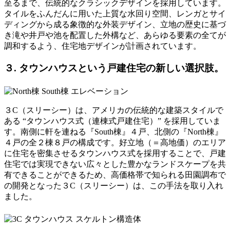
至るまで、伝統的なクラシックデザインを採用しています。
タイルをふんだんに用いた上質な水回り空間、レンガとサイ
ディングから成る象徴的な外装デザイン、立地の歴史に基づ
き滝や井戸や池を配置した外構など、あらゆる要素の全てが
調和するよう、住宅地デザインが計画されています。
３. タウンハウスという戸建住宅の新しい選択肢。
３C（スリーシー）は、アメリカの伝統的な建築スタイルで
ある “タウンハウス式（連棟式戸建住宅）” を採用していま
す。南側に軒を連ねる『South棟』４戸、北側の『North棟』
４戸の全２棟８戸の構成です。好立地（＝高地価）のエリア
に住宅を密集させるタウンハウス式を採用することで、戸建
住宅では実現できない広々とした豊かなランドスケープを共
有できることができるため、高価格帯で知られる田園調布で
の開発となった３C（スリーシー）は、この手法を取り入れ
ました。