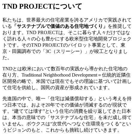
TND PROJECTについて
私たちは、世界最大の住宅産業を誇るアメリカで実践されて
いる
「サステナブルで価値のある住宅地づくり」
を推奨して
おります。TND PROJECTは、そこに暮らす人々だけではな
く訪れる人々の心も豊かにする欧米型住宅地開発プロジェク
トです。そのTND PROJECTのパイロット事業として、東
京・田園調布での「3C（スリーシー）」が竣工となりまし
た。
TNDとは欧米において数百年の実践から導かれた住宅地の
在り方、Traditional Neighborhood Development＝伝統的近隣住
区開発の略で、米国では現在でもその理論に基づいて計画し
て住宅を供給し、国民の資産が形成されています。
先進国の中で、唯一「住宅は減価償却する」という考えを持
つ日本では、およそ20年でその価値が消滅するのが現状で
す。“建てては壊す”という住宅の消費を繰り返してきた日本
は、本当の意味での「サステナブルな住宅」を未だ成し得て
いません。ボウクスは“次世代へつなぐ住環境をつくる”とい
うビジョンのもと、これからも挑戦し続けていきます。