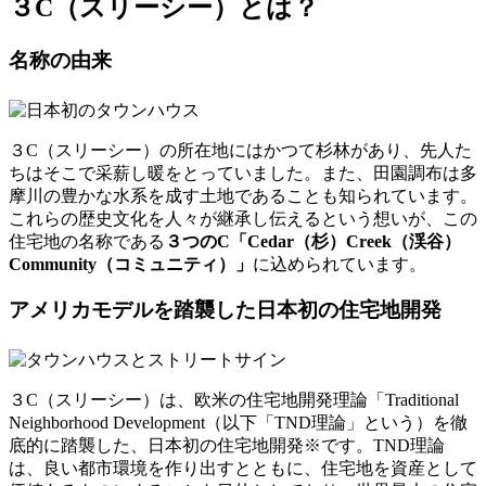
３C（スリーシー）とは？
名称の由来
３C（スリーシー）の所在地にはかつて杉林があり、先人た
ちはそこで采薪し暖をとっていました。また、田園調布は多
摩川の豊かな水系を成す土地であることも知られています。
これらの歴史文化を人々が継承し伝えるという想いが、この
住宅地の名称である
３つのC「Cedar（杉）Creek（渓谷）
Community（コミュニティ）」
に込められています。
アメリカモデルを踏襲した日本初の住宅地開発
３C（スリーシー）は、欧米の住宅地開発理論「Traditional
Neighborhood Development（以下「TND理論」という）を徹
底的に踏襲した、日本初の住宅地開発※です。TND理論
は、良い都市環境を作り出すとともに、住宅地を資産として