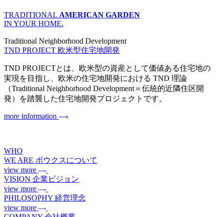
TRADITIONAL
AMERICAN GARDEN
IN YOUR HOME.
Traditional Neighborhood Development
TND PROJECT
欧米型住宅地開発
TND PROJECTとは、欧米型の資産として価値ある住宅地の
実現を目指し、欧米の住宅地開発における TND 理論
（Traditional Neighborhood Development＝伝統的近隣住区開
発）を踏襲した住宅地開発プロジェクトです。
more information
WHO
WE ARE
ボウクスについて
view more
VISION
企業ビジョン
view more
PHILOSOPHY
経営理念
view more
COMPANY
会社概要