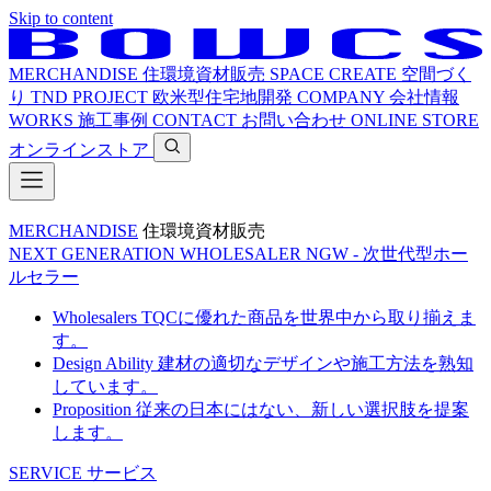
Skip to content
MERCHANDISE
住環境資材販売
SPACE CREATE
空間づく
り
TND PROJECT
欧米型住宅地開発
COMPANY
会社情報
WORKS
施工事例
CONTACT
お問い合わせ
ONLINE STORE
オンラインストア
MERCHANDISE
住環境資材販売
NEXT GENERATION WHOLESALER
NGW - 次世代型ホー
ルセラー
Wholesalers
TQCに優れた商品を世界中から取り揃えま
す。
Design Ability
建材の適切なデザインや施工方法を熟知
しています。
Proposition
従来の日本にはない、新しい選択肢を提案
します。
SERVICE
サービス