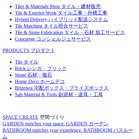
Tiles & Materials Shop
タイル・建材販売
Tile & Exterior Work
タイル工事・外構工事
Hybrid Delivery
ハイブリッド配送システム
Tile Matching
タイル照合サービス
Tile & Stone Fabrication
タイル・石材 加工サービス
Concierge
コンシェルジュサービス
PRODUCTS
プロダクト
Tile
タイル
Brick
レンガ・ブリック
Stone
石材・擬石
Home Deco
ホームデコ
Brizebox
宅配ボックス・ブライズボックス
Sub Material & Tools
副資材・道具・工具
SPACE CREATE
空間づくり
GARDEN enriches your space.
GARDEN
ガーデン
BATHROOM enriches your experience.
BATHROOM
バスルー
ム