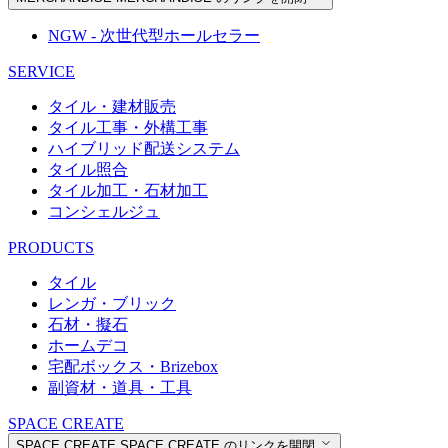
NGW - 次世代型ホールセラー
SERVICE
タイル・建材販売
タイル工事・外構工事
ハイブリッド配送システム
タイル照合
タイル加工・石材加工
コンシェルジュ
PRODUCTS
タイル
レンガ・ブリック
石材・擬石
ホームデコ
宅配ボックス・Brizebox
副資材・道具・工具
SPACE CREATE
SPACE CREATE
SPACE CREATE のリンクを開閉