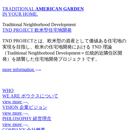
TRADITIONAL
AMERICAN GARDEN
IN YOUR HOME.
Traditional Neighborhood Development
TND PROJECT
欧米型住宅地開発
TND PROJECTとは、欧米型の資産として価値ある住宅地の
実現を目指し、欧米の住宅地開発における TND 理論
（Traditional Neighborhood Development＝伝統的近隣住区開
発）を踏襲した住宅地開発プロジェクトです。
more information
WHO
WE ARE
ボウクスについて
view more
VISION
企業ビジョン
view more
PHILOSOPHY
経営理念
view more
COMPANY
会社概要