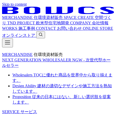
Skip to content
MERCHANDISE
住環境資材販売
SPACE CREATE
空間づく
り
TND PROJECT
欧米型住宅地開発
COMPANY
会社情報
WORKS
施工事例
CONTACT
お問い合わせ
ONLINE STORE
オンラインストア
MERCHANDISE
住環境資材販売
NEXT GENERATION WHOLESALER
NGW - 次世代型ホー
ルセラー
Wholesalers
TQCに優れた商品を世界中から取り揃えま
す。
Design Ability
建材の適切なデザインや施工方法を熟知
しています。
Proposition
従来の日本にはない、新しい選択肢を提案
します。
SERVICE
サービス