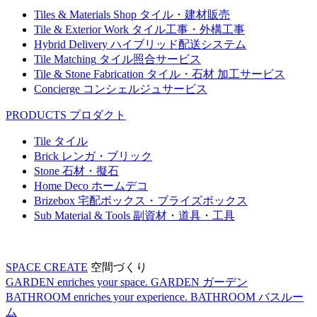
Tiles & Materials Shop
タイル・建材販売
Tile & Exterior Work
タイル工事・外構工事
Hybrid Delivery
ハイブリッド配送システム
Tile Matching
タイル照合サービス
Tile & Stone Fabrication
タイル・石材 加工サービス
Concierge
コンシェルジュサービス
PRODUCTS
プロダクト
Tile
タイル
Brick
レンガ・ブリック
Stone
石材・擬石
Home Deco
ホームデコ
Brizebox
宅配ボックス・ブライズボックス
Sub Material & Tools
副資材・道具・工具
SPACE CREATE
空間づくり
GARDEN enriches your space.
GARDEN
ガーデン
BATHROOM enriches your experience.
BATHROOM
バスルー
ム