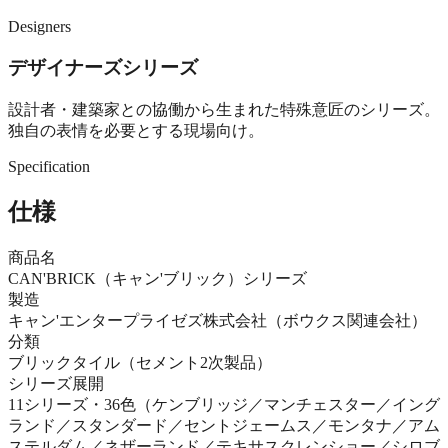
Designers
デザイナーズシリーズ
設計者・建築家との協働から生まれた特殊意匠のシリーズ。
独自の表情を必要とする現場向け。
Specification
仕様
商品名
CAN'BRICK（キャン'ブリック）シリーズ
製造
キャン'エンタープライゼズ株式会社（ボウクス関連会社）
分類
ブリックタイル（セメント2次製品）
シリーズ展開
11シリーズ・36色（ケンブリッジ／マンチェスター／イング
ランド／スタンダード／セントジェームス／モンタナ／アム
ステルダム／ネザーランド／テキサスクレンショー／シロブ