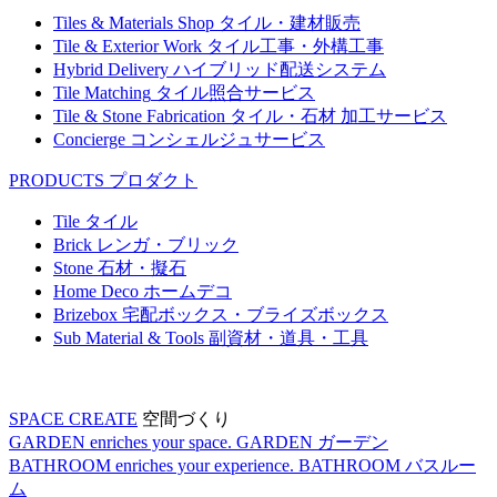
Tiles & Materials Shop
タイル・建材販売
Tile & Exterior Work
タイル工事・外構工事
Hybrid Delivery
ハイブリッド配送システム
Tile Matching
タイル照合サービス
Tile & Stone Fabrication
タイル・石材 加工サービス
Concierge
コンシェルジュサービス
PRODUCTS
プロダクト
Tile
タイル
Brick
レンガ・ブリック
Stone
石材・擬石
Home Deco
ホームデコ
Brizebox
宅配ボックス・ブライズボックス
Sub Material & Tools
副資材・道具・工具
SPACE CREATE
空間づくり
GARDEN enriches your space.
GARDEN
ガーデン
BATHROOM enriches your experience.
BATHROOM
バスルー
ム