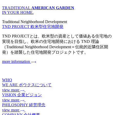
TRADITIONAL
AMERICAN GARDEN
IN YOUR HOME.
Traditional Neighborhood Development
TND PROJECT
欧米型住宅地開発
TND PROJECTとは、欧米型の資産として価値ある住宅地の
実現を目指し、欧米の住宅地開発における TND 理論
（Traditional Neighborhood Development＝伝統的近隣住区開
発）を踏襲した住宅地開発プロジェクトです。
more information
WHO
WE ARE
ボウクスについて
view more
VISION
企業ビジョン
view more
PHILOSOPHY
経営理念
view more
COMPANY
会社概要