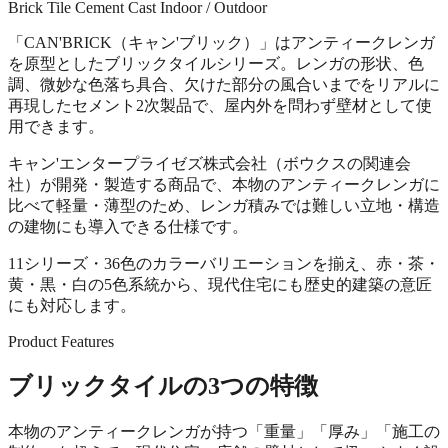
Brick Tile
Cement Cast
Indoor / Outdoor
「CAN'BRICK（キャン'ブリック）」はアンティークレンガ
を原型としたブリックタイルシリーズ。レンガの形状、色
調、微妙な色落ち具合、欠けた部分の風合いまでをリアルに
再現したセメント2次製品で、屋内外を問わず壁材として使
用できます。
キャン'エンタープライゼズ株式会社（ボウクスの関連会
社）が開発・製造する商品で、本物のアンティークレンガに
比べて軽量・薄型のため、レンガ積みでは難しい立地・構造
の建物にも導入できる仕様です。
11シリーズ・36色のカラーバリエーションを揃え、赤・茶・
黄・黒・白の5色系統から、現代住宅にも歴史的建築の意匠
にも対応します。
Product Features
ブリックタイルの3つの特徴
本物のアンティークレンガが持つ「重量」「厚み」「施工の