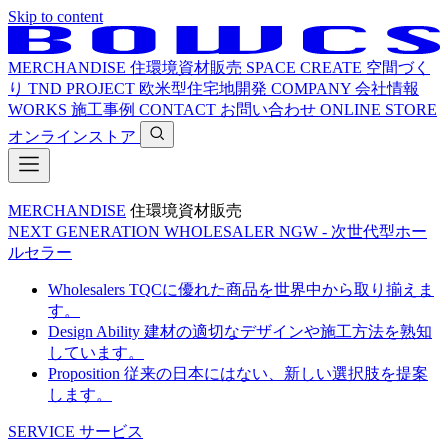
Skip to content
MERCHANDISE
住環境資材販売
SPACE CREATE
空間づく
り
TND PROJECT
欧米型住宅地開発
COMPANY
会社情報
WORKS
施工事例
CONTACT
お問い合わせ
ONLINE STORE
オンラインストア
MERCHANDISE
住環境資材販売
NEXT GENERATION WHOLESALER
NGW - 次世代型ホー
ルセラー
Wholesalers
TQCに優れた商品を世界中から取り揃えま
す。
Design Ability
建材の適切なデザインや施工方法を熟知
しています。
Proposition
従来の日本にはない、新しい選択肢を提案
します。
SERVICE
サービス