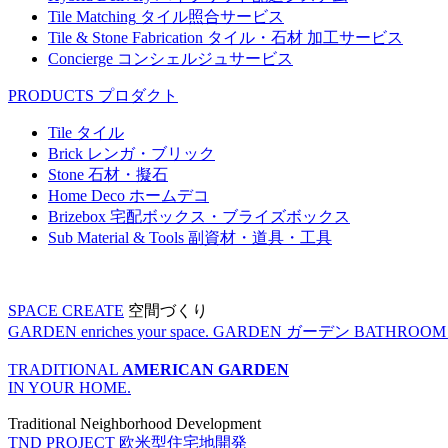
Tile Matching
タイル照合サービス
Tile & Stone Fabrication
タイル・石材 加工サービス
Concierge
コンシェルジュサービス
PRODUCTS
プロダクト
Tile
タイル
Brick
レンガ・ブリック
Stone
石材・擬石
Home Deco
ホームデコ
Brizebox
宅配ボックス・ブライズボックス
Sub Material & Tools
副資材・道具・工具
SPACE CREATE
空間づくり
GARDEN enriches your space.
GARDEN
ガーデン
BATHROOM enr
TRADITIONAL
AMERICAN GARDEN
IN YOUR HOME.
Traditional Neighborhood Development
TND PROJECT
欧米型住宅地開発