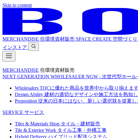
Skip to content
MERCHANDISE
住環境資材販売
SPACE CREATE
空間づくり
インストア
MERCHANDISE
住環境資材販売
NEXT GENERATION WHOLESALER
NGW - 次世代型ホー
Wholesalers
TQCに優れた商品を世界中から取り揃えま
Design Ability
建材の適切なデザインや施工方法を熟知し
Proposition
従来の日本にはない、新しい選択肢を提案し
SERVICE
サービス
Tiles & Materials Shop
タイル・建材販売
Tile & Exterior Work
タイル工事・外構工事
Hybrid Delivery
ハイブリッド配送システム