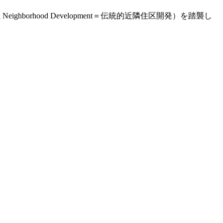
ghborhood Development＝伝統的近隣住区開発）を踏襲し