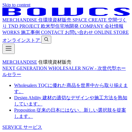
Skip to content
MERCHANDISE
住環境資材販売
SPACE CREATE
空間づく
り
TND PROJECT
欧米型住宅地開発
COMPANY
会社情報
WORKS
施工事例
CONTACT
お問い合わせ
ONLINE STORE
オンラインストア
MERCHANDISE
住環境資材販売
NEXT GENERATION WHOLESALER
NGW - 次世代型ホー
ルセラー
Wholesalers
TQCに優れた商品を世界中から取り揃えま
す。
Design Ability
建材の適切なデザインや施工方法を熟知
しています。
Proposition
従来の日本にはない、新しい選択肢を提案
します。
SERVICE
サービス