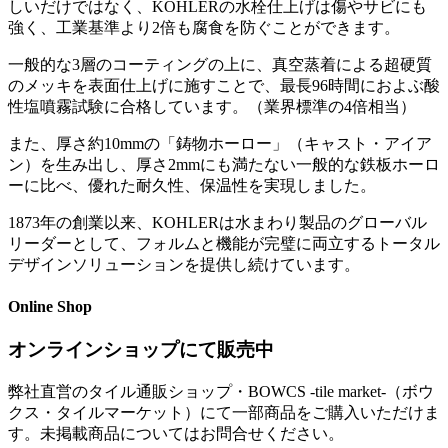
しいだけではなく、KOHLERの水栓仕上げは傷やサビにも
強く、工業基準より2倍も腐食を防ぐことができます。
一般的な3層のコーティングの上に、真空蒸着による超硬質
のメッキを表面仕上げに施すことで、最長96時間におよぶ酸
性塩噴霧試験に合格しています。（業界標準の4倍相当）
また、厚さ約10mmの「鋳物ホーロー」（キャスト・アイア
ン）を生み出し、厚さ2mmにも満たない一般的な鉄板ホーロ
ーに比べ、優れた耐久性、保温性を実現しました。
1873年の創業以来、KOHLERは水まわり製品のグローバル
リーダーとして、フォルムと機能が完璧に両立するトータル
デザインソリューションを提供し続けています。
Online Shop
オンラインショップにて販売中
弊社直営のタイル通販ショップ・BOWCS -tile market-（ボウ
クス・タイルマーケット）にて一部商品をご購入いただけま
す。未掲載商品についてはお問合せください。