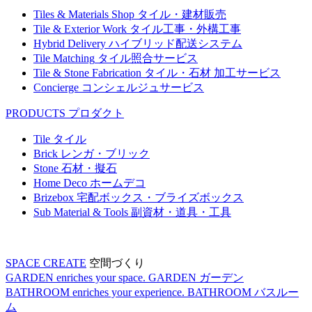
Tiles & Materials Shop
タイル・建材販売
Tile & Exterior Work
タイル工事・外構工事
Hybrid Delivery
ハイブリッド配送システム
Tile Matching
タイル照合サービス
Tile & Stone Fabrication
タイル・石材 加工サービス
Concierge
コンシェルジュサービス
PRODUCTS
プロダクト
Tile
タイル
Brick
レンガ・ブリック
Stone
石材・擬石
Home Deco
ホームデコ
Brizebox
宅配ボックス・ブライズボックス
Sub Material & Tools
副資材・道具・工具
SPACE CREATE
空間づくり
GARDEN enriches your space.
GARDEN
ガーデン
BATHROOM enriches your experience.
BATHROOM
バスルー
ム