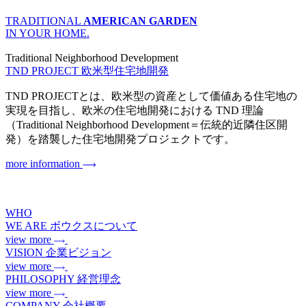
TRADITIONAL
AMERICAN GARDEN
IN YOUR HOME.
Traditional Neighborhood Development
TND PROJECT
欧米型住宅地開発
TND PROJECTとは、欧米型の資産として価値ある住宅地の
実現を目指し、欧米の住宅地開発における TND 理論
（Traditional Neighborhood Development＝伝統的近隣住区開
発）を踏襲した住宅地開発プロジェクトです。
more information
WHO
WE ARE
ボウクスについて
view more
VISION
企業ビジョン
view more
PHILOSOPHY
経営理念
view more
COMPANY
会社概要