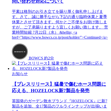
問い合わせ対応について
平素は格別のお引き立てを賜り厚く御礼申し上げま
す。さて、誠に勝手ながら下記の通り臨時休業と夏季
休業とさせて頂きます。何かとご不便をお掛け致しま
すが、ご了承賜りますよう宜しくお願い致します。 営
業時間短縮 7月22日（水） &hellip; <a
href="https://www.bowcs.co.jp/post/kohler/">Continued</a>
BOWCS
約2分
お知らせ
【プレスリリース】猛暑で傷むホース問題に
応える、HOZELOCK新7製品を発売
英国発のガーデン散水ブランド『HOZELOCK』に新7
製品を追加。全17製品のフルラインナップが出揃いま