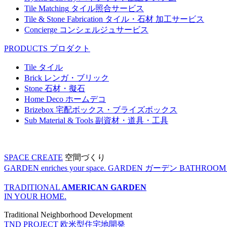
Tile Matching
タイル照合サービス
Tile & Stone Fabrication
タイル・石材 加工サービス
Concierge
コンシェルジュサービス
PRODUCTS
プロダクト
Tile
タイル
Brick
レンガ・ブリック
Stone
石材・擬石
Home Deco
ホームデコ
Brizebox
宅配ボックス・ブライズボックス
Sub Material & Tools
副資材・道具・工具
SPACE CREATE
空間づくり
GARDEN enriches your space.
GARDEN
ガーデン
BATHROOM enr
TRADITIONAL
AMERICAN GARDEN
IN YOUR HOME.
Traditional Neighborhood Development
TND PROJECT
欧米型住宅地開発