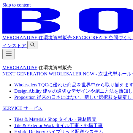
Skip to content
MERCHANDISE
住環境資材販売
SPACE CREATE
空間づくり
インストア
MERCHANDISE
住環境資材販売
NEXT GENERATION WHOLESALER
NGW - 次世代型ホー
Wholesalers
TQCに優れた商品を世界中から取り揃えま
Design Ability
建材の適切なデザインや施工方法を熟知し
Proposition
従来の日本にはない、新しい選択肢を提案し
SERVICE
サービス
Tiles & Materials Shop
タイル・建材販売
Tile & Exterior Work
タイル工事・外構工事
Hybrid Delivery
ハイブリッド配送システム