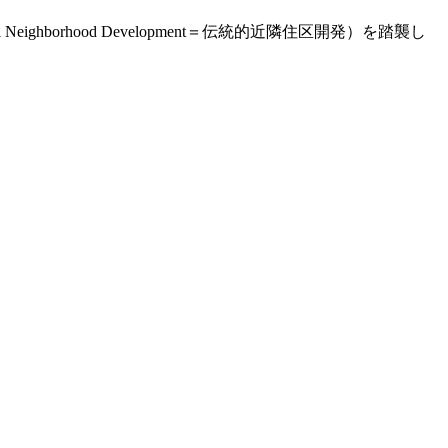
ghborhood Development＝伝統的近隣住区開発）を踏襲し