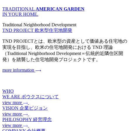
TRADITIONAL
AMERICAN GARDEN
IN YOUR HOME.
Traditional Neighborhood Development
TND PROJECT
欧米型住宅地開発
TND PROJECTとは、欧米型の資産として価値ある住宅地の
実現を目指し、欧米の住宅地開発における TND 理論
（Traditional Neighborhood Development＝伝統的近隣住区開
発）を踏襲した住宅地開発プロジェクトです。
more information
WHO
WE ARE
ボウクスについて
view more
VISION
企業ビジョン
view more
PHILOSOPHY
経営理念
view more
COMPANY
会社概要