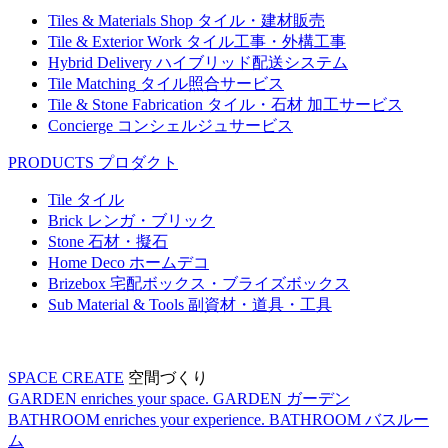
Tiles & Materials Shop
タイル・建材販売
Tile & Exterior Work
タイル工事・外構工事
Hybrid Delivery
ハイブリッド配送システム
Tile Matching
タイル照合サービス
Tile & Stone Fabrication
タイル・石材 加工サービス
Concierge
コンシェルジュサービス
PRODUCTS
プロダクト
Tile
タイル
Brick
レンガ・ブリック
Stone
石材・擬石
Home Deco
ホームデコ
Brizebox
宅配ボックス・ブライズボックス
Sub Material & Tools
副資材・道具・工具
SPACE CREATE
空間づくり
GARDEN enriches your space.
GARDEN
ガーデン
BATHROOM enriches your experience.
BATHROOM
バスルー
ム