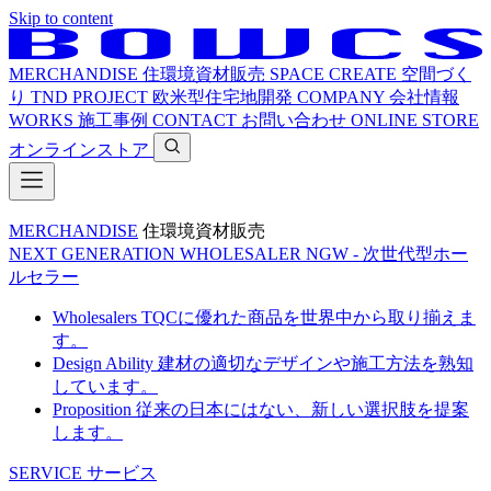
Skip to content
MERCHANDISE
住環境資材販売
SPACE CREATE
空間づく
り
TND PROJECT
欧米型住宅地開発
COMPANY
会社情報
WORKS
施工事例
CONTACT
お問い合わせ
ONLINE STORE
オンラインストア
MERCHANDISE
住環境資材販売
NEXT GENERATION WHOLESALER
NGW - 次世代型ホー
ルセラー
Wholesalers
TQCに優れた商品を世界中から取り揃えま
す。
Design Ability
建材の適切なデザインや施工方法を熟知
しています。
Proposition
従来の日本にはない、新しい選択肢を提案
します。
SERVICE
サービス