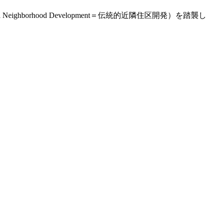
ghborhood Development＝伝統的近隣住区開発）を踏襲し