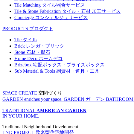
Tile Matching
タイル照合サービス
Tile & Stone Fabrication
タイル・石材 加工サービス
Concierge
コンシェルジュサービス
PRODUCTS
プロダクト
Tile
タイル
Brick
レンガ・ブリック
Stone
石材・擬石
Home Deco
ホームデコ
Brizebox
宅配ボックス・ブライズボックス
Sub Material & Tools
副資材・道具・工具
SPACE CREATE
空間づくり
GARDEN enriches your space.
GARDEN
ガーデン
BATHROOM enr
TRADITIONAL
AMERICAN GARDEN
IN YOUR HOME.
Traditional Neighborhood Development
TND PROJECT
欧米型住宅地開発