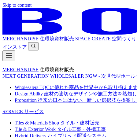
Skip to content
MERCHANDISE
住環境資材販売
SPACE CREATE
空間づくり
インストア
MERCHANDISE
住環境資材販売
NEXT GENERATION WHOLESALER
NGW - 次世代型ホー
Wholesalers
TQCに優れた商品を世界中から取り揃えま
Design Ability
建材の適切なデザインや施工方法を熟知し
Proposition
従来の日本にはない、新しい選択肢を提案し
SERVICE
サービス
Tiles & Materials Shop
タイル・建材販売
Tile & Exterior Work
タイル工事・外構工事
Hybrid Delivery
ハイブリッド配送システム