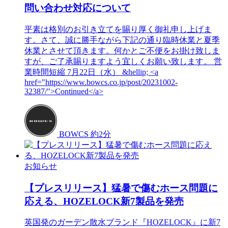
問い合わせ対応について
平素は格別のお引き立てを賜り厚く御礼申し上げま
す。さて、誠に勝手ながら下記の通り臨時休業と夏季
休業とさせて頂きます。何かとご不便をお掛け致しま
すが、ご了承賜りますよう宜しくお願い致します。 営
業時間短縮 7月22日（水） &hellip; <a
href="https://www.bowcs.co.jp/post/20231002-
32387/">Continued</a>
BOWCS
約2分
お知らせ
【プレスリリース】猛暑で傷むホース問題に
応える、HOZELOCK新7製品を発売
英国発のガーデン散水ブランド『HOZELOCK』に新7