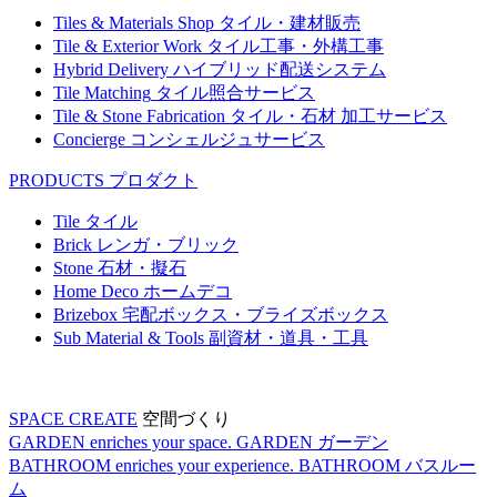
Tiles & Materials Shop
タイル・建材販売
Tile & Exterior Work
タイル工事・外構工事
Hybrid Delivery
ハイブリッド配送システム
Tile Matching
タイル照合サービス
Tile & Stone Fabrication
タイル・石材 加工サービス
Concierge
コンシェルジュサービス
PRODUCTS
プロダクト
Tile
タイル
Brick
レンガ・ブリック
Stone
石材・擬石
Home Deco
ホームデコ
Brizebox
宅配ボックス・ブライズボックス
Sub Material & Tools
副資材・道具・工具
SPACE CREATE
空間づくり
GARDEN enriches your space.
GARDEN
ガーデン
BATHROOM enriches your experience.
BATHROOM
バスルー
ム