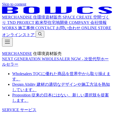
Skip to content
MERCHANDISE
住環境資材販売
SPACE CREATE
空間づく
り
TND PROJECT
欧米型住宅地開発
COMPANY
会社情報
WORKS
施工事例
CONTACT
お問い合わせ
ONLINE STORE
オンラインストア
MERCHANDISE
住環境資材販売
NEXT GENERATION WHOLESALER
NGW - 次世代型ホー
ルセラー
Wholesalers
TQCに優れた商品を世界中から取り揃えま
す。
Design Ability
建材の適切なデザインや施工方法を熟知
しています。
Proposition
従来の日本にはない、新しい選択肢を提案
します。
SERVICE
サービス