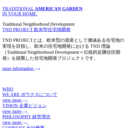
TRADITIONAL
AMERICAN GARDEN
IN YOUR HOME.
Traditional Neighborhood Development
TND PROJECT
欧米型住宅地開発
TND PROJECTとは、欧米型の資産として価値ある住宅地の
実現を目指し、欧米の住宅地開発における TND 理論
（Traditional Neighborhood Development＝伝統的近隣住区開
発）を踏襲した住宅地開発プロジェクトです。
more information
WHO
WE ARE
ボウクスについて
view more
VISION
企業ビジョン
view more
PHILOSOPHY
経営理念
view more
COMPANY
会社概要