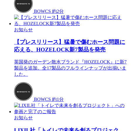
BOWCS
約2分
お知らせ
【プレスリリース】猛暑で傷むホース問題に
応える、HOZELOCK新7製品を発売
英国発のガーデン散水ブランド『HOZELOCK』に新7
製品を追加。全17製品のフルラインナップが出揃いま
した。
BOWCS
約1分
お知らせ
LIXIL社「トイレで未来を創るプロジェク