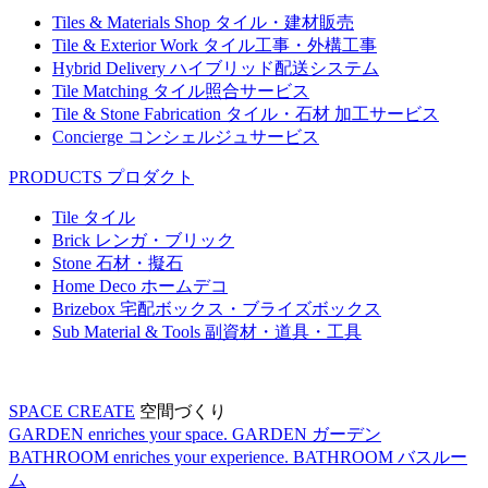
Tiles & Materials Shop
タイル・建材販売
Tile & Exterior Work
タイル工事・外構工事
Hybrid Delivery
ハイブリッド配送システム
Tile Matching
タイル照合サービス
Tile & Stone Fabrication
タイル・石材 加工サービス
Concierge
コンシェルジュサービス
PRODUCTS
プロダクト
Tile
タイル
Brick
レンガ・ブリック
Stone
石材・擬石
Home Deco
ホームデコ
Brizebox
宅配ボックス・ブライズボックス
Sub Material & Tools
副資材・道具・工具
SPACE CREATE
空間づくり
GARDEN enriches your space.
GARDEN
ガーデン
BATHROOM enriches your experience.
BATHROOM
バスルー
ム