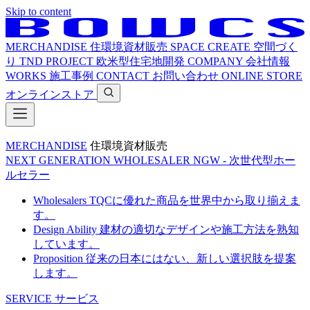
Skip to content
MERCHANDISE
住環境資材販売
SPACE CREATE
空間づく
り
TND PROJECT
欧米型住宅地開発
COMPANY
会社情報
WORKS
施工事例
CONTACT
お問い合わせ
ONLINE STORE
オンラインストア
MERCHANDISE
住環境資材販売
NEXT GENERATION WHOLESALER
NGW - 次世代型ホー
ルセラー
Wholesalers
TQCに優れた商品を世界中から取り揃えま
す。
Design Ability
建材の適切なデザインや施工方法を熟知
しています。
Proposition
従来の日本にはない、新しい選択肢を提案
します。
SERVICE
サービス