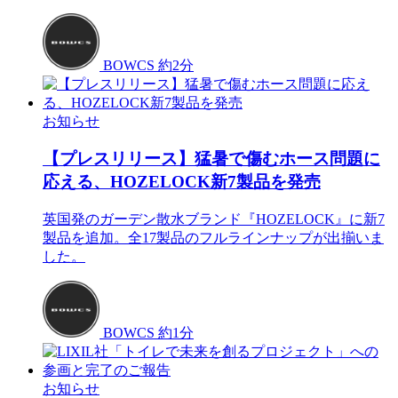
BOWCS
約2分
お知らせ
【プレスリリース】猛暑で傷むホース問題に
応える、HOZELOCK新7製品を発売
英国発のガーデン散水ブランド『HOZELOCK』に新7
製品を追加。全17製品のフルラインナップが出揃いま
した。
BOWCS
約1分
お知らせ