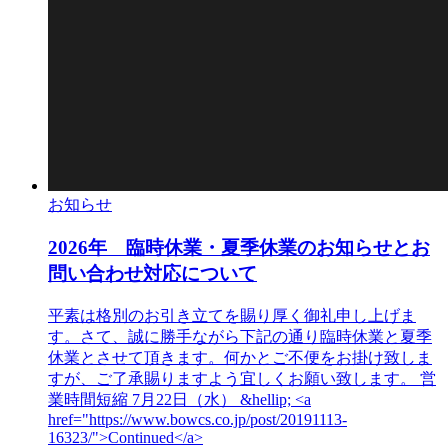
お知らせ
2026年 臨時休業・夏季休業のお知らせとお
問い合わせ対応について
平素は格別のお引き立てを賜り厚く御礼申し上げま
す。さて、誠に勝手ながら下記の通り臨時休業と夏季
休業とさせて頂きます。何かとご不便をお掛け致しま
すが、ご了承賜りますよう宜しくお願い致します。 営
業時間短縮 7月22日（水） &hellip; <a
href="https://www.bowcs.co.jp/post/20191113-
16323/">Continued</a>