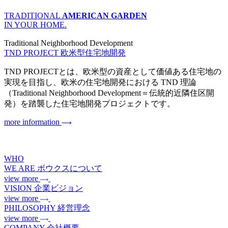
TRADITIONAL
AMERICAN GARDEN
IN YOUR HOME.
Traditional Neighborhood Development
TND PROJECT
欧米型住宅地開発
TND PROJECTとは、欧米型の資産として価値ある住宅地の
実現を目指し、欧米の住宅地開発における TND 理論
（Traditional Neighborhood Development＝伝統的近隣住区開
発）を踏襲した住宅地開発プロジェクトです。
more information
WHO
WE ARE
ボウクスについて
view more
VISION
企業ビジョン
view more
PHILOSOPHY
経営理念
view more
COMPANY
会社概要