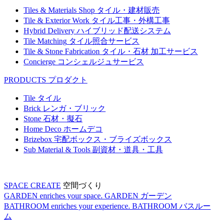
Tiles & Materials Shop
タイル・建材販売
Tile & Exterior Work
タイル工事・外構工事
Hybrid Delivery
ハイブリッド配送システム
Tile Matching
タイル照合サービス
Tile & Stone Fabrication
タイル・石材 加工サービス
Concierge
コンシェルジュサービス
PRODUCTS
プロダクト
Tile
タイル
Brick
レンガ・ブリック
Stone
石材・擬石
Home Deco
ホームデコ
Brizebox
宅配ボックス・ブライズボックス
Sub Material & Tools
副資材・道具・工具
SPACE CREATE
空間づくり
GARDEN enriches your space.
GARDEN
ガーデン
BATHROOM enriches your experience.
BATHROOM
バスルー
ム