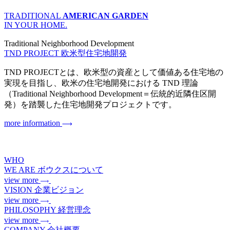
TRADITIONAL
AMERICAN GARDEN
IN YOUR HOME.
Traditional Neighborhood Development
TND PROJECT
欧米型住宅地開発
TND PROJECTとは、欧米型の資産として価値ある住宅地の
実現を目指し、欧米の住宅地開発における TND 理論
（Traditional Neighborhood Development＝伝統的近隣住区開
発）を踏襲した住宅地開発プロジェクトです。
more information
WHO
WE ARE
ボウクスについて
view more
VISION
企業ビジョン
view more
PHILOSOPHY
経営理念
view more
COMPANY
会社概要