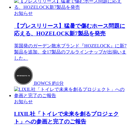
お知らせ
【プレスリリース】猛暑で傷むホース問題に
応える、HOZELOCK新7製品を発売
英国発のガーデン散水ブランド『HOZELOCK』に新7
製品を追加。全17製品のフルラインナップが出揃いま
した。
BOWCS
約1分
お知らせ
LIXIL社「トイレで未来を創るプロジェク
ト」への参画と完了のご報告