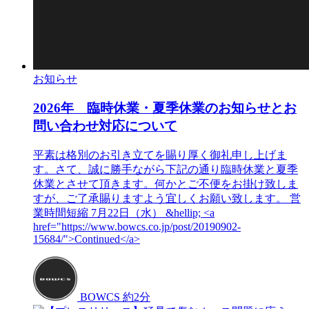
お知らせ
2026年 臨時休業・夏季休業のお知らせとお
問い合わせ対応について
平素は格別のお引き立てを賜り厚く御礼申し上げま
す。さて、誠に勝手ながら下記の通り臨時休業と夏季
休業とさせて頂きます。何かとご不便をお掛け致しま
すが、ご了承賜りますよう宜しくお願い致します。 営
業時間短縮 7月22日（水） &hellip; <a
href="https://www.bowcs.co.jp/post/20190902-
15684/">Continued</a>
BOWCS
約2分