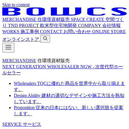
Skip to content
MERCHANDISE
住環境資材販売
SPACE CREATE
空間づく
り
TND PROJECT
欧米型住宅地開発
COMPANY
会社情報
WORKS
施工事例
CONTACT
お問い合わせ
ONLINE STORE
オンラインストア
MERCHANDISE
住環境資材販売
NEXT GENERATION WHOLESALER
NGW - 次世代型ホー
ルセラー
Wholesalers
TQCに優れた商品を世界中から取り揃えま
す。
Design Ability
建材の適切なデザインや施工方法を熟知
しています。
Proposition
従来の日本にはない、新しい選択肢を提案
します。
SERVICE
サービス