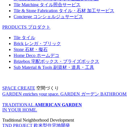
Tile Matching
タイル照合サービス
Tile & Stone Fabrication
タイル・石材 加工サービス
Concierge
コンシェルジュサービス
PRODUCTS
プロダクト
Tile
タイル
Brick
レンガ・ブリック
Stone
石材・擬石
Home Deco
ホームデコ
Brizebox
宅配ボックス・ブライズボックス
Sub Material & Tools
副資材・道具・工具
SPACE CREATE
空間づくり
GARDEN enriches your space.
GARDEN
ガーデン
BATHROOM enr
TRADITIONAL
AMERICAN GARDEN
IN YOUR HOME.
Traditional Neighborhood Development
TND PROJECT
欧米型住宅地開発