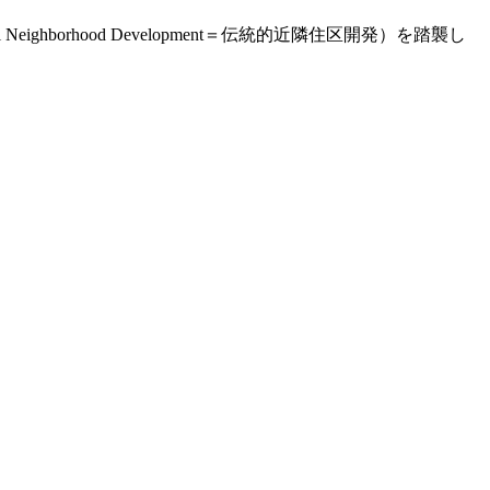
ghborhood Development＝伝統的近隣住区開発）を踏襲し