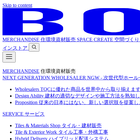
Skip to content
MERCHANDISE
住環境資材販売
SPACE CREATE
空間づくり
インストア
MERCHANDISE
住環境資材販売
NEXT GENERATION WHOLESALER
NGW - 次世代型ホー
Wholesalers
TQCに優れた商品を世界中から取り揃えま
Design Ability
建材の適切なデザインや施工方法を熟知し
Proposition
従来の日本にはない、新しい選択肢を提案し
SERVICE
サービス
Tiles & Materials Shop
タイル・建材販売
Tile & Exterior Work
タイル工事・外構工事
Hybrid Delivery
ハイブリッド配送システム