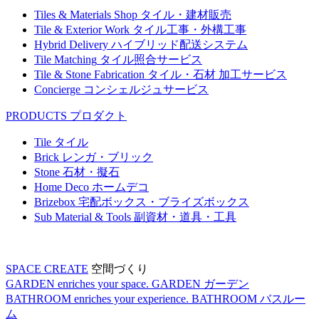
Tiles & Materials Shop
タイル・建材販売
Tile & Exterior Work
タイル工事・外構工事
Hybrid Delivery
ハイブリッド配送システム
Tile Matching
タイル照合サービス
Tile & Stone Fabrication
タイル・石材 加工サービス
Concierge
コンシェルジュサービス
PRODUCTS
プロダクト
Tile
タイル
Brick
レンガ・ブリック
Stone
石材・擬石
Home Deco
ホームデコ
Brizebox
宅配ボックス・ブライズボックス
Sub Material & Tools
副資材・道具・工具
SPACE CREATE
空間づくり
GARDEN enriches your space.
GARDEN
ガーデン
BATHROOM enriches your experience.
BATHROOM
バスルー
ム