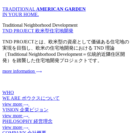
TRADITIONAL
AMERICAN GARDEN
IN YOUR HOME.
Traditional Neighborhood Development
TND PROJECT
欧米型住宅地開発
TND PROJECTとは、欧米型の資産として価値ある住宅地の
実現を目指し、欧米の住宅地開発における TND 理論
（Traditional Neighborhood Development＝伝統的近隣住区開
発）を踏襲した住宅地開発プロジェクトです。
more information
WHO
WE ARE
ボウクスについて
view more
VISION
企業ビジョン
view more
PHILOSOPHY
経営理念
view more
COMPANY
会社概要