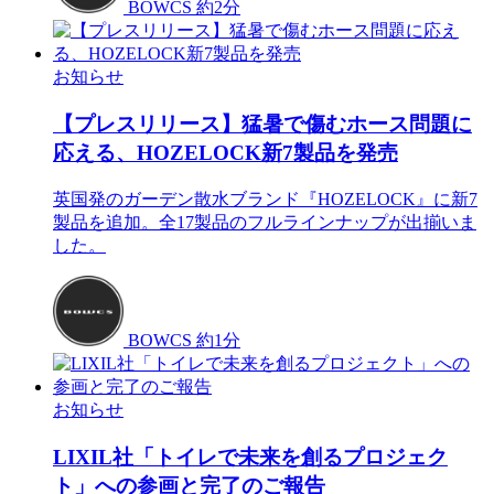
BOWCS
約2分
お知らせ
【プレスリリース】猛暑で傷むホース問題に
応える、HOZELOCK新7製品を発売
英国発のガーデン散水ブランド『HOZELOCK』に新7
製品を追加。全17製品のフルラインナップが出揃いま
した。
BOWCS
約1分
お知らせ
LIXIL社「トイレで未来を創るプロジェク
ト」への参画と完了のご報告