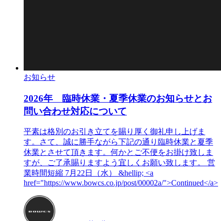
お知らせ
2026年 臨時休業・夏季休業のお知らせとお
問い合わせ対応について
平素は格別のお引き立てを賜り厚く御礼申し上げま
す。さて、誠に勝手ながら下記の通り臨時休業と夏季
休業とさせて頂きます。何かとご不便をお掛け致しま
すが、ご了承賜りますよう宜しくお願い致します。 営
業時間短縮 7月22日（水） &hellip; <a
href="https://www.bowcs.co.jp/post/00002a/">Continued</a>