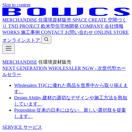
Skip to content
MERCHANDISE
住環境資材販売
SPACE CREATE
空間づく
り
TND PROJECT
欧米型住宅地開発
COMPANY
会社情報
WORKS
施工事例
CONTACT
お問い合わせ
ONLINE STORE
オンラインストア
MERCHANDISE
住環境資材販売
NEXT GENERATION WHOLESALER
NGW - 次世代型ホー
ルセラー
Wholesalers
TQCに優れた商品を世界中から取り揃えま
す。
Design Ability
建材の適切なデザインや施工方法を熟知
しています。
Proposition
従来の日本にはない、新しい選択肢を提案
します。
SERVICE
サービス