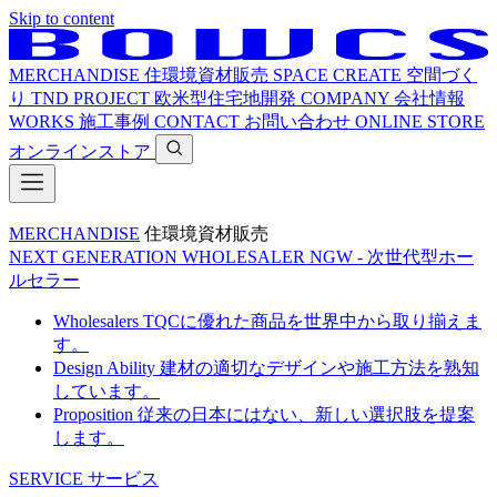
Skip to content
MERCHANDISE
住環境資材販売
SPACE CREATE
空間づく
り
TND PROJECT
欧米型住宅地開発
COMPANY
会社情報
WORKS
施工事例
CONTACT
お問い合わせ
ONLINE STORE
オンラインストア
MERCHANDISE
住環境資材販売
NEXT GENERATION WHOLESALER
NGW - 次世代型ホー
ルセラー
Wholesalers
TQCに優れた商品を世界中から取り揃えま
す。
Design Ability
建材の適切なデザインや施工方法を熟知
しています。
Proposition
従来の日本にはない、新しい選択肢を提案
します。
SERVICE
サービス