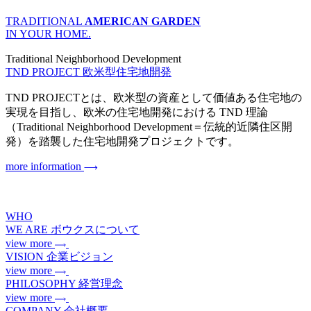
TRADITIONAL
AMERICAN GARDEN
IN YOUR HOME.
Traditional Neighborhood Development
TND PROJECT
欧米型住宅地開発
TND PROJECTとは、欧米型の資産として価値ある住宅地の
実現を目指し、欧米の住宅地開発における TND 理論
（Traditional Neighborhood Development＝伝統的近隣住区開
発）を踏襲した住宅地開発プロジェクトです。
more information
WHO
WE ARE
ボウクスについて
view more
VISION
企業ビジョン
view more
PHILOSOPHY
経営理念
view more
COMPANY
会社概要