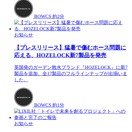
BOWCS
約2分
お知らせ
【プレスリリース】猛暑で傷むホース問題に
応える、HOZELOCK新7製品を発売
英国発のガーデン散水ブランド『HOZELOCK』に新7
製品を追加。全17製品のフルラインナップが出揃いま
した。
BOWCS
約1分
お知らせ