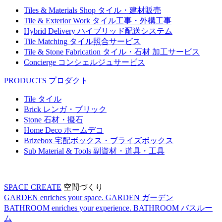
Tiles & Materials Shop
タイル・建材販売
Tile & Exterior Work
タイル工事・外構工事
Hybrid Delivery
ハイブリッド配送システム
Tile Matching
タイル照合サービス
Tile & Stone Fabrication
タイル・石材 加工サービス
Concierge
コンシェルジュサービス
PRODUCTS
プロダクト
Tile
タイル
Brick
レンガ・ブリック
Stone
石材・擬石
Home Deco
ホームデコ
Brizebox
宅配ボックス・ブライズボックス
Sub Material & Tools
副資材・道具・工具
SPACE CREATE
空間づくり
GARDEN enriches your space.
GARDEN
ガーデン
BATHROOM enriches your experience.
BATHROOM
バスルー
ム