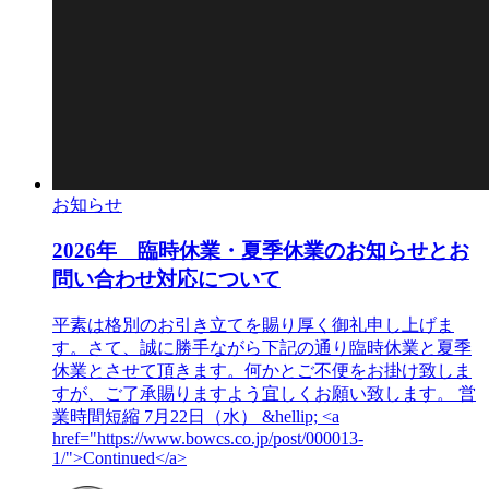
お知らせ
2026年 臨時休業・夏季休業のお知らせとお
問い合わせ対応について
平素は格別のお引き立てを賜り厚く御礼申し上げま
す。さて、誠に勝手ながら下記の通り臨時休業と夏季
休業とさせて頂きます。何かとご不便をお掛け致しま
すが、ご了承賜りますよう宜しくお願い致します。 営
業時間短縮 7月22日（水） &hellip; <a
href="https://www.bowcs.co.jp/post/000013-
1/">Continued</a>