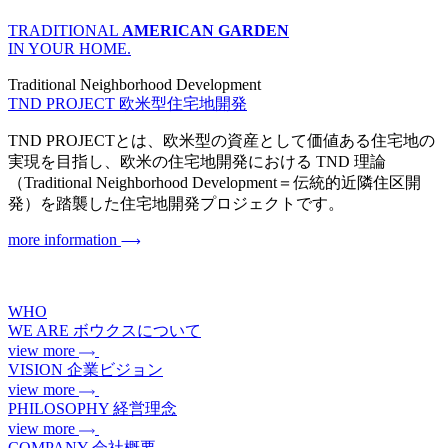
TRADITIONAL
AMERICAN GARDEN
IN YOUR HOME.
Traditional Neighborhood Development
TND PROJECT
欧米型住宅地開発
TND PROJECTとは、欧米型の資産として価値ある住宅地の
実現を目指し、欧米の住宅地開発における TND 理論
（Traditional Neighborhood Development＝伝統的近隣住区開
発）を踏襲した住宅地開発プロジェクトです。
more information
WHO
WE ARE
ボウクスについて
view more
VISION
企業ビジョン
view more
PHILOSOPHY
経営理念
view more
COMPANY
会社概要