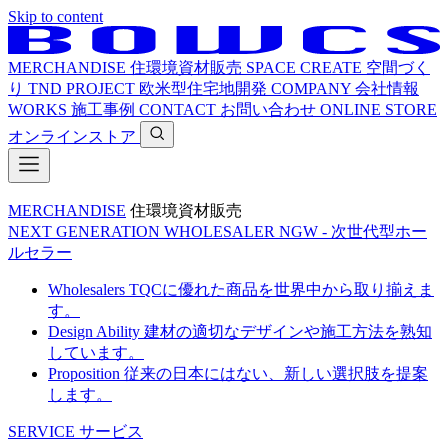
Skip to content
MERCHANDISE
住環境資材販売
SPACE CREATE
空間づく
り
TND PROJECT
欧米型住宅地開発
COMPANY
会社情報
WORKS
施工事例
CONTACT
お問い合わせ
ONLINE STORE
オンラインストア
MERCHANDISE
住環境資材販売
NEXT GENERATION WHOLESALER
NGW - 次世代型ホー
ルセラー
Wholesalers
TQCに優れた商品を世界中から取り揃えま
す。
Design Ability
建材の適切なデザインや施工方法を熟知
しています。
Proposition
従来の日本にはない、新しい選択肢を提案
します。
SERVICE
サービス