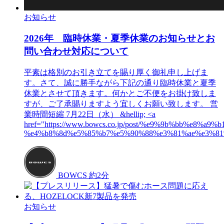
お知らせ
2026年 臨時休業・夏季休業のお知らせとお
問い合わせ対応について
平素は格別のお引き立てを賜り厚く御礼申し上げま
す。さて、誠に勝手ながら下記の通り臨時休業と夏季
休業とさせて頂きます。何かとご不便をお掛け致しま
すが、ご了承賜りますよう宜しくお願い致します。 営
業時間短縮 7月22日（水） &hellip; <a
href="https://www.bowcs.co.jp/post/%e9%9b%bb%e8%a
%e4%b8%8d%e5%85%b7%e5%90%88%e3%81%ae%e3%81%8
BOWCS
約2分
お知らせ