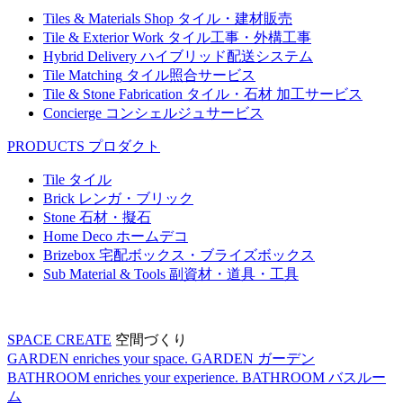
Tiles & Materials Shop
タイル・建材販売
Tile & Exterior Work
タイル工事・外構工事
Hybrid Delivery
ハイブリッド配送システム
Tile Matching
タイル照合サービス
Tile & Stone Fabrication
タイル・石材 加工サービス
Concierge
コンシェルジュサービス
PRODUCTS
プロダクト
Tile
タイル
Brick
レンガ・ブリック
Stone
石材・擬石
Home Deco
ホームデコ
Brizebox
宅配ボックス・ブライズボックス
Sub Material & Tools
副資材・道具・工具
SPACE CREATE
空間づくり
GARDEN enriches your space.
GARDEN
ガーデン
BATHROOM enriches your experience.
BATHROOM
バスルー
ム