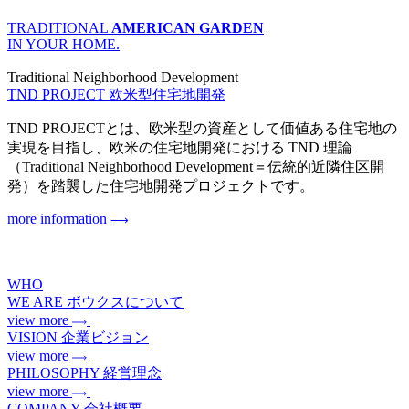
TRADITIONAL
AMERICAN GARDEN
IN YOUR HOME.
Traditional Neighborhood Development
TND PROJECT
欧米型住宅地開発
TND PROJECTとは、欧米型の資産として価値ある住宅地の
実現を目指し、欧米の住宅地開発における TND 理論
（Traditional Neighborhood Development＝伝統的近隣住区開
発）を踏襲した住宅地開発プロジェクトです。
more information
WHO
WE ARE
ボウクスについて
view more
VISION
企業ビジョン
view more
PHILOSOPHY
経営理念
view more
COMPANY
会社概要