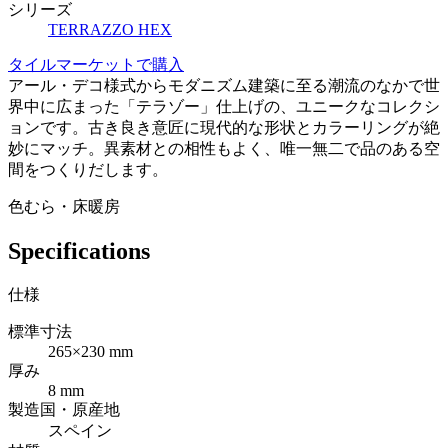
シリーズ
TERRAZZO HEX
タイルマーケットで購入
アール・デコ様式からモダニズム建築に至る潮流のなかで世
界中に広まった「テラゾー」仕上げの、ユニークなコレクシ
ョンです。古き良き意匠に現代的な形状とカラーリングが絶
妙にマッチ。異素材との相性もよく、唯一無二で品のある空
間をつくりだします。
色むら・床暖房
Specifications
仕様
標準寸法
265×230 mm
厚み
8 mm
製造国・原産地
スペイン