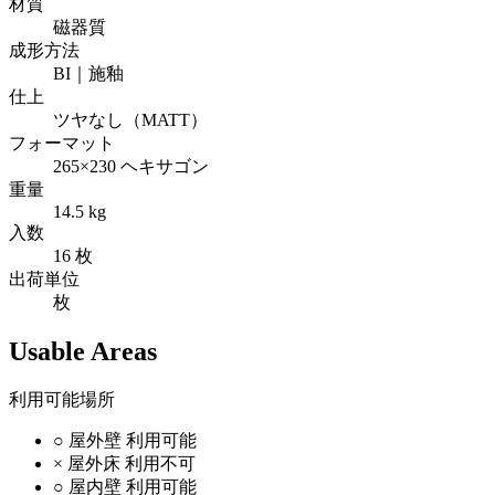
材質
磁器質
成形方法
BI｜施釉
仕上
ツヤなし（MATT）
フォーマット
265×230 ヘキサゴン
重量
14.5 kg
入数
16 枚
出荷単位
枚
Usable Areas
利用可能場所
○
屋外壁
利用可能
×
屋外床
利用不可
○
屋内壁
利用可能