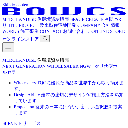
Skip to content
MERCHANDISE
住環境資材販売
SPACE CREATE
空間づく
り
TND PROJECT
欧米型住宅地開発
COMPANY
会社情報
WORKS
施工事例
CONTACT
お問い合わせ
ONLINE STORE
オンラインストア
MERCHANDISE
住環境資材販売
NEXT GENERATION WHOLESALER
NGW - 次世代型ホー
ルセラー
Wholesalers
TQCに優れた商品を世界中から取り揃えま
す。
Design Ability
建材の適切なデザインや施工方法を熟知
しています。
Proposition
従来の日本にはない、新しい選択肢を提案
します。
SERVICE
サービス