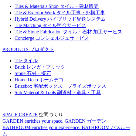
Tiles & Materials Shop
タイル・建材販売
Tile & Exterior Work
タイル工事・外構工事
Hybrid Delivery
ハイブリッド配送システム
Tile Matching
タイル照合サービス
Tile & Stone Fabrication
タイル・石材 加工サービス
Concierge
コンシェルジュサービス
PRODUCTS
プロダクト
Tile
タイル
Brick
レンガ・ブリック
Stone
石材・擬石
Home Deco
ホームデコ
Brizebox
宅配ボックス・ブライズボックス
Sub Material & Tools
副資材・道具・工具
SPACE CREATE
空間づくり
GARDEN enriches your space.
GARDEN
ガーデン
BATHROOM enriches your experience.
BATHROOM
バスルー
ム