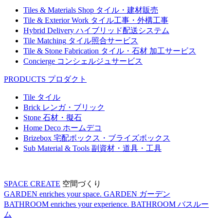
Tiles & Materials Shop
タイル・建材販売
Tile & Exterior Work
タイル工事・外構工事
Hybrid Delivery
ハイブリッド配送システム
Tile Matching
タイル照合サービス
Tile & Stone Fabrication
タイル・石材 加工サービス
Concierge
コンシェルジュサービス
PRODUCTS
プロダクト
Tile
タイル
Brick
レンガ・ブリック
Stone
石材・擬石
Home Deco
ホームデコ
Brizebox
宅配ボックス・ブライズボックス
Sub Material & Tools
副資材・道具・工具
SPACE CREATE
空間づくり
GARDEN enriches your space.
GARDEN
ガーデン
BATHROOM enriches your experience.
BATHROOM
バスルー
ム