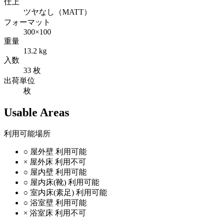
仕上
ツヤなし（MATT）
フォーマット
300×100
重量
13.2 kg
入数
33 枚
出荷単位
枚
Usable Areas
利用可能場所
○
屋外壁
利用可能
×
屋外床
利用不可
○
屋内壁
利用可能
○
屋内床(靴)
利用可能
○
室内床(素足)
利用可能
○
浴室壁
利用可能
×
浴室床
利用不可