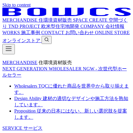
Skip to content
MERCHANDISE
住環境資材販売
SPACE CREATE
空間づく
り
TND PROJECT
欧米型住宅地開発
COMPANY
会社情報
WORKS
施工事例
CONTACT
お問い合わせ
ONLINE STORE
オンラインストア
MERCHANDISE
住環境資材販売
NEXT GENERATION WHOLESALER
NGW - 次世代型ホー
ルセラー
Wholesalers
TQCに優れた商品を世界中から取り揃えま
す。
Design Ability
建材の適切なデザインや施工方法を熟知
しています。
Proposition
従来の日本にはない、新しい選択肢を提案
します。
SERVICE
サービス