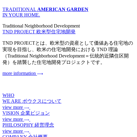
TRADITIONAL
AMERICAN GARDEN
IN YOUR HOME.
Traditional Neighborhood Development
TND PROJECT
欧米型住宅地開発
TND PROJECTとは、欧米型の資産として価値ある住宅地の
実現を目指し、欧米の住宅地開発における TND 理論
（Traditional Neighborhood Development＝伝統的近隣住区開
発）を踏襲した住宅地開発プロジェクトです。
more information
WHO
WE ARE
ボウクスについて
view more
VISION
企業ビジョン
view more
PHILOSOPHY
経営理念
view more
COMPANY
会社概要