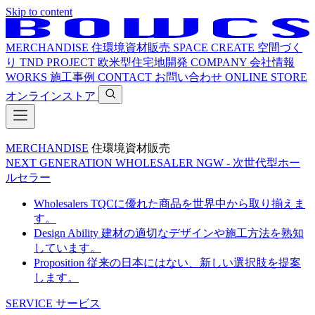
Skip to content
MERCHANDISE
住環境資材販売
SPACE CREATE
空間づく
り
TND PROJECT
欧米型住宅地開発
COMPANY
会社情報
WORKS
施工事例
CONTACT
お問い合わせ
ONLINE STORE
オンラインストア
MERCHANDISE
住環境資材販売
NEXT GENERATION WHOLESALER
NGW - 次世代型ホー
ルセラー
Wholesalers
TQCに優れた商品を世界中から取り揃えま
す。
Design Ability
建材の適切なデザインや施工方法を熟知
しています。
Proposition
従来の日本にはない、新しい選択肢を提案
します。
SERVICE
サービス