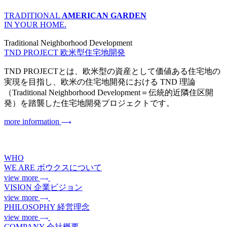
TRADITIONAL
AMERICAN GARDEN
IN YOUR HOME.
Traditional Neighborhood Development
TND PROJECT
欧米型住宅地開発
TND PROJECTとは、欧米型の資産として価値ある住宅地の
実現を目指し、欧米の住宅地開発における TND 理論
（Traditional Neighborhood Development＝伝統的近隣住区開
発）を踏襲した住宅地開発プロジェクトです。
more information
WHO
WE ARE
ボウクスについて
view more
VISION
企業ビジョン
view more
PHILOSOPHY
経営理念
view more
COMPANY
会社概要