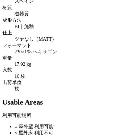
スペイン
材質
磁器質
成形方法
BI｜施釉
仕上
ツヤなし（MATT）
フォーマット
230×198 ヘキサゴン
重量
17.92 kg
入数
16 枚
出荷単位
枚
Usable Areas
利用可能場所
○
屋外壁
利用可能
×
屋外床
利用不可