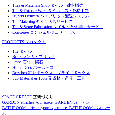
Tiles & Materials Shop
タイル・建材販売
Tile & Exterior Work
タイル工事・外構工事
Hybrid Delivery
ハイブリッド配送システム
Tile Matching
タイル照合サービス
Tile & Stone Fabrication
タイル・石材 加工サービス
Concierge
コンシェルジュサービス
PRODUCTS
プロダクト
Tile
タイル
Brick
レンガ・ブリック
Stone
石材・擬石
Home Deco
ホームデコ
Brizebox
宅配ボックス・ブライズボックス
Sub Material & Tools
副資材・道具・工具
SPACE CREATE
空間づくり
GARDEN enriches your space.
GARDEN
ガーデン
BATHROOM enriches your experience.
BATHROOM
バスルー
ム